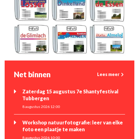
Net binnen
Lees meer
Zaterdag 15 augustus 7e Shantyfestival
Tubbergen
8 augustus 2026 12:00
Workshop natuurfotografie: leer van elke
foto een plaatje te maken
8 augustus 2026 10:00