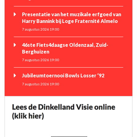
Presentatie van het muzikale erfgoed van
Harry Bannink bij Loge Fraternité Almelo
7 augustus 2026 19:00
46ste Fiets4daagse Oldenzaal, Zuid-
Berghuizen
7 augustus 2026 19:00
Jubileumtoernooi Bowls Losser ‘92
7 augustus 2026 19:00