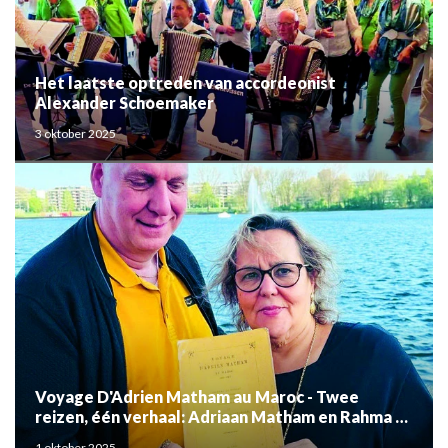
Het laatste optreden van accordeonist
Alexander Schoemaker
3 oktober 2025
Voyage D'Adrien Matham au Maroc - Twee
reizen, één verhaal: Adriaan Matham en Rahma el
Mouden
1 oktober 2025