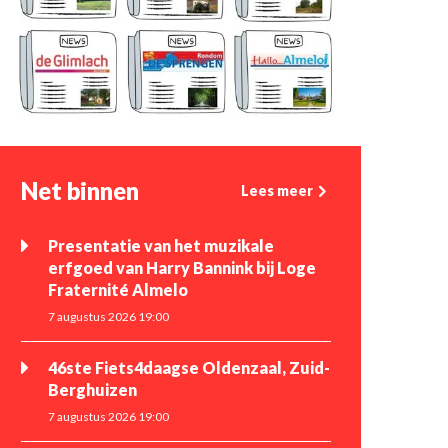
Net binnen
Lees meer
Presentatie van het muzikale
erfgoed van Harry Bannink bij Loge
Fraternité Almelo
7 augustus 2026 19:00
46ste Fiets4daagse Oldenzaal, Zuid-
Berghuizen
7 augustus 2026 19:00