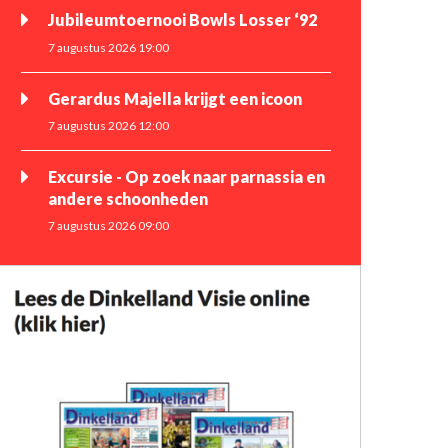
Jubileumtoernooi Bowls Losser ‘92
7 augustus 2026 19:00
Gerardus Majella krijgt een icoon
7 augustus 2026 12:00
Excursie - Op zoek naar parnassia en
andere schoonheden
7 augustus 2026 09:00