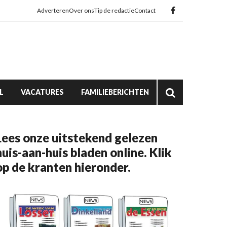
Adverteren
Over ons
Tip de redactie
Contact
L
VACATURES
FAMILIEBERICHTEN
Lees onze uitstekend gelezen
huis-aan-huis bladen online. Klik
op de kranten hieronder.