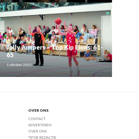
Jolly Jumpers – Top Kip Lions: 61-
65
1 oktober 2025
OVER ONS
CONTACT
ADVERTEREN
OVER ONS
TIP DE REDACTIE