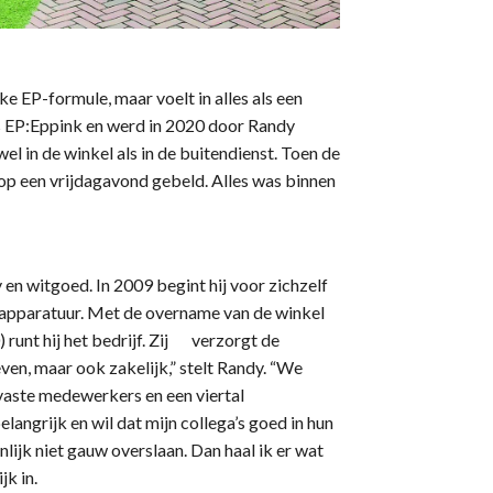
jke EP-formule, maar voelt in alles als een
s EP:Eppink en werd in 2020 door Randy
el in de winkel als in de buitendienst. Toen de
 op een vrijdagavond gebeld. Alles was binnen
v en witgoed. In 2009 begint hij voor zichzelf
e apparatuur. Met de overname van de winkel
) runt hij het bedrijf. Zij verzorgt de
even, maar ook zakelijk,” stelt Randy. “We
vaste medewerkers en een viertal
elangrijk en wil dat mijn collega’s goed in hun
nlijk niet gauw overslaan. Dan haal ik er wat
k in.