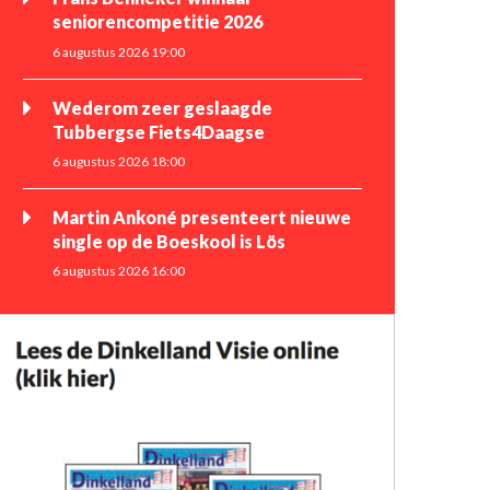
seniorencompetitie 2026
6 augustus 2026 19:00
Wederom zeer geslaagde
Tubbergse Fiets4Daagse
6 augustus 2026 18:00
Martin Ankoné presenteert nieuwe
single op de Boeskool is Lös
6 augustus 2026 16:00