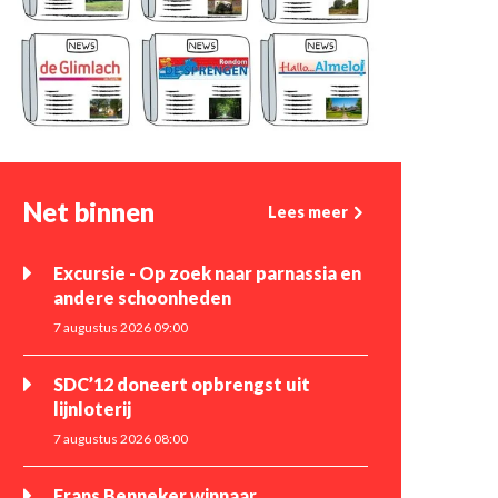
Net binnen
Lees meer
Excursie - Op zoek naar parnassia en
andere schoonheden
7 augustus 2026 09:00
SDC’12 doneert opbrengst uit
lijnloterij
7 augustus 2026 08:00
Frans Benneker winnaar