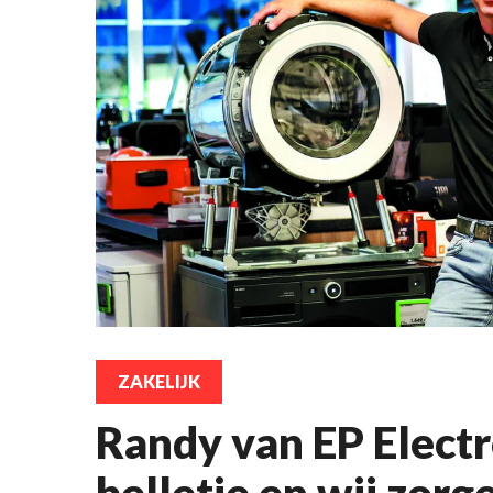
ZAKELIJK
Randy van EP Elect
belletje en wij zorg