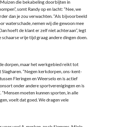
“Muizen die bekabeling doorbijten in
 pompen”, somt Randy op en lacht: “Nee, we
rder dan je zou verwachten. “Als bijvoorbeeld
oor waterschade, nemen wij die gewoon mee
hoeft de klant er zelf niet achteraan”, legt
de schaarse vrije tijd graag andere dingen doen.
e dorpen, maar het werkgebied reikt tot
t Slagharen. “Negen kerkdorpen, ons-kent-
tussen Fleringen en Weerselo en is actief
onsort onder andere sportverenigingen en is
 “Mensen moeten kunnen sporten, in alle
agen, voelt dat goed. We dragen vele
r voor veel A-merken, zoals Siemens, Miele,