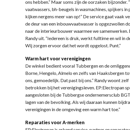
ons hebben.” Maar soms zijn de oorzaken bijzonder. 
vaatwassers, bh-beugels in wasmachines, spijkers in
kijken nergens meer van op!” De service gaat vaak ve
de deur van een inbouwvaatwasser is opgezwollen d
naar de interieurbouwer waarmee we samenwerken. Dan 
Randy uit. “Iedereen is druk, werkt fulltime en wil in 
Wij zorgen ervoor dat het wordt opgelost. Punt.”
Warm hart voor verenigingen
De winkel bedient vooral Tubbergen en de omliggend
Borne, Hengelo, Almelo en zelfs van Haaksbergen to
ons, gemoedelijk. Dat past bij ons.” Randy woont zelf 
betrokken bij het verenigingsleven. EP:Electropan sp
aangesloten bij de Tubbergse ondernemersclub BGT.
lagen van de bevolking. Als wij daaraan kunnen bijdr
verenigingen in de omgeving een warm hart toe.”
Reparaties voor A-merken
EP:Electropan is erkend service-partner en reparateu