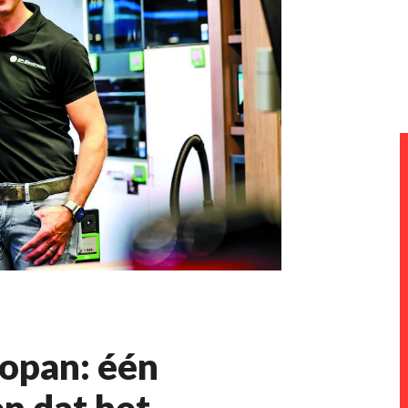
ropan: één
en dat het