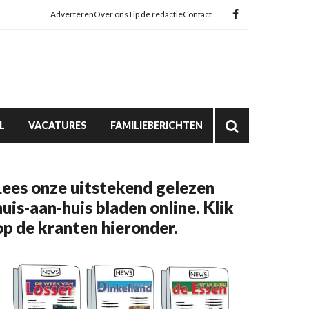
Adverteren
Over ons
Tip de redactie
Contact
L
VACATURES
FAMILIEBERICHTEN
Lees onze uitstekend gelezen
huis-aan-huis bladen online. Klik
op de kranten hieronder.