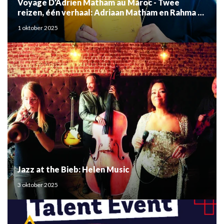
Voyage D'Adrien Matham au Maroc - Twee
reizen, één verhaal: Adriaan Matham en Rahma el
Mouden
1 oktober 2025
Jazz at the Bieb: Helen Music
3 oktober 2025