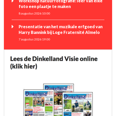
Workshop natuurfotografie: leer van elke
foto een plaatje te maken
8 augustus 2026 10:00
Presentatie van het muzikale erfgoed van
Harry Bannink bij Loge Fraternité Almelo
7 augustus 2026 19:00