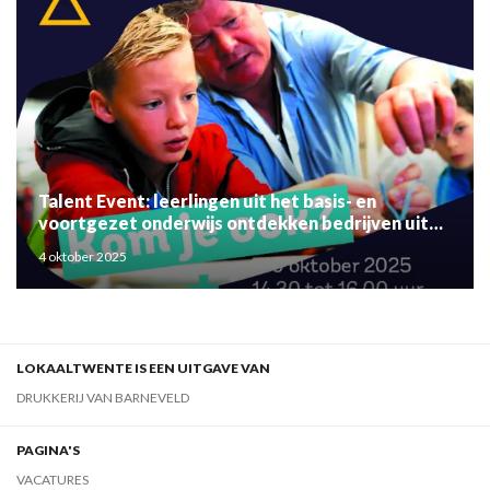
Talent Event: leerlingen uit het basis- en
voortgezet onderwijs ontdekken bedrijven uit
de regio
4 oktober 2025
LOKAALTWENTE IS EEN UITGAVE VAN
DRUKKERIJ VAN BARNEVELD
PAGINA'S
VACATURES