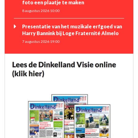
foto een plaatje te maken
8 augustus 2026 10:00
Presentatie van het muzikale erfgoed van
Harry Bannink bij Loge Fraternité Almelo
7 augustus 2026 19:00