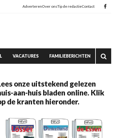
Adverteren
Over ons
Tip de redactie
Contact
L
VACATURES
FAMILIEBERICHTEN
Lees onze uitstekend gelezen
huis-aan-huis bladen online. Klik
op de kranten hieronder.