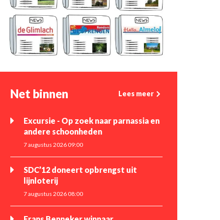
Net binnen
Lees meer
Excursie - Op zoek naar parnassia en
andere schoonheden
7 augustus 2026 09:00
SDC’12 doneert opbrengst uit
lijnloterij
7 augustus 2026 08:00
Frans Benneker winnaar