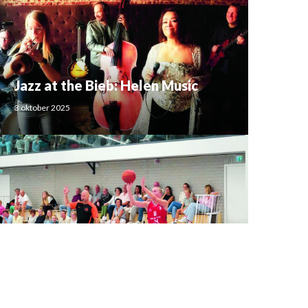
Jazz at the Bieb: Helen Music
3 oktober 2025
Jolly Jumpers – Top Kip Lions: 61-
65
1 oktober 2025