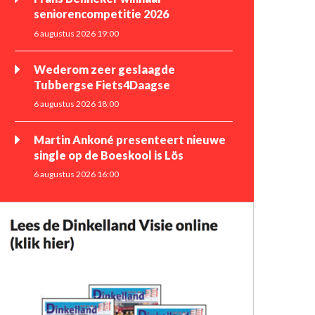
seniorencompetitie 2026
6 augustus 2026 19:00
Wederom zeer geslaagde
Tubbergse Fiets4Daagse
6 augustus 2026 18:00
Martin Ankoné presenteert nieuwe
single op de Boeskool is Lös
6 augustus 2026 16:00