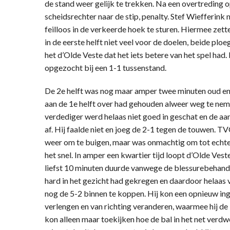
de stand weer gelijk te trekken. Na een overtreding
scheidsrechter naar de stip, penalty. Stef Wiefferink
feilloos in de verkeerde hoek te sturen. Hiermee zett
in de eerste helft niet veel voor de doelen, beide ploe
het d’Olde Veste dat het iets betere van het spel had
opgezocht bij een 1-1 tussenstand.
De 2e helft was nog maar amper twee minuten oud en
aan de 1e helft over had gehouden alweer weg te neme
verdediger werd helaas niet goed in geschat en de a
af. Hij faalde niet en joeg de 2-1 tegen de touwen. 
weer om te buigen, maar was onmachtig om tot echte
het snel. In amper een kwartier tijd loopt d’Olde Veste
liefst 10 minuten duurde vanwege de blessurebehandel
hard in het gezicht had gekregen en daardoor helaa
nog de 5-2 binnen te koppen. Hij kon een opnieuw ing
verlengen en van richting veranderen, waarmee hij de 
kon alleen maar toekijken hoe de bal in het net verdw