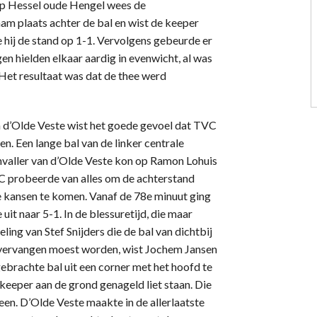
 op Hessel oude Hengel wees de
 nam plaats achter de bal en wist de keeper
e hij de stand op 1-1. Vervolgens gebeurde er
gen hielden elkaar aardig in evenwicht, al was
. Het resultaat was dat de thee werd
 d’Olde Veste wist het goede gevoel dat TVC
n. Een lange bal van de linker centrale
anvaller van d’Olde Veste kon op Ramon Lohuis
TVC probeerde van alles om de achterstand
 kansen te komen. Vanaf de 78e minuut ging
 uit naar 5-1. In de blessuretijd, die maar
ing van Stef Snijders die de bal van dichtbij
s vervangen moest worden, wist Jochem Jansen
ebrachte bal uit een corner met het hoofd te
keeper aan de grond genageld liet staan. Die
een. D’Olde Veste maakte in de allerlaatste