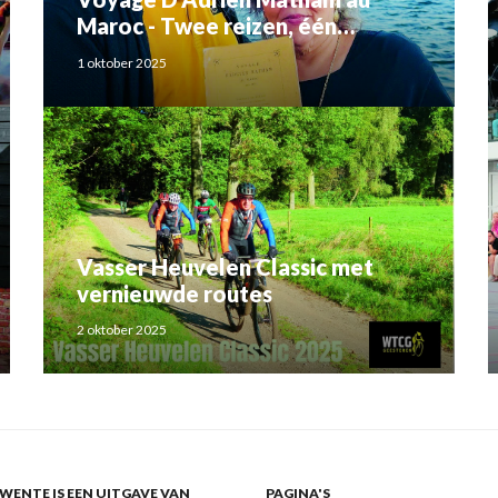
Maroc - Twee reizen, één
verhaal: Adriaan Matham en
1 oktober 2025
Rahma el Mouden
Vasser Heuvelen Classic met
vernieuwde routes
2 oktober 2025
ENTE IS EEN UITGAVE VAN
PAGINA'S