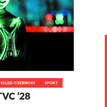
JO10 LED-TOERNOOI
SPORT
 TVC ’28