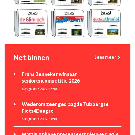
Net binnen
Lees meer
Frans Benneker winnaar
seniorencompetitie 2026
6 augustus 2026 19:00
Wederom zeer geslaagde Tubbergse
Fiets4Daagse
6 augustus 2026 18:00
Martin Ankoné presenteert nieuwe single