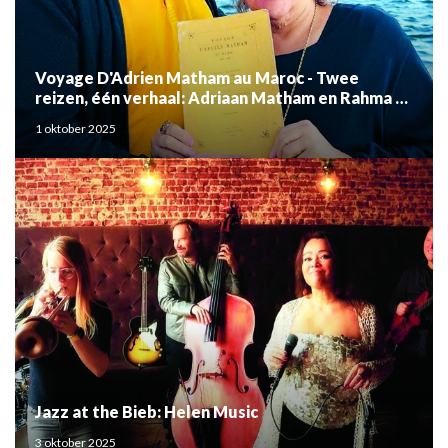
Voyage D'Adrien Matham au Maroc - Twee
reizen, één verhaal: Adriaan Matham en Rahma el
Mouden
1 oktober 2025
Jazz at the Bieb: Helen Music
3 oktober 2025