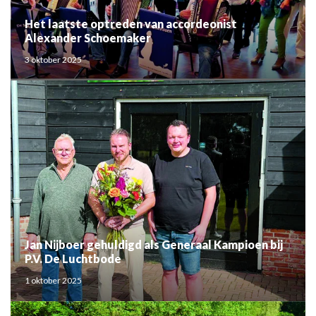
Het laatste optreden van accordeonist
Alexander Schoemaker
3 oktober 2025
Jan Nijboer gehuldigd als Generaal Kampioen bij
P.V. De Luchtbode
1 oktober 2025