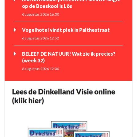
op de Boeskool is Lös
6 augustus 2026 16:00
Vogelhotel vindt plek in Palthestraat
6 augustus 2026 12:52
BELEEF DE NATUUR! Wat zie ik precies?
(week 32)
6 augustus 2026 12:00