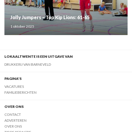
Jolly Jumpers – Top Kip Lions: 61-65
1 oktober 2025
LOKAALTWENTE IS EEN UITGAVE VAN
DRUKKERIJ VAN BARNEVELD
PAGINA'S
VACATURES
FAMILIEBERICHTEN
OVER ONS
CONTACT
ADVERTEREN
OVER ONS