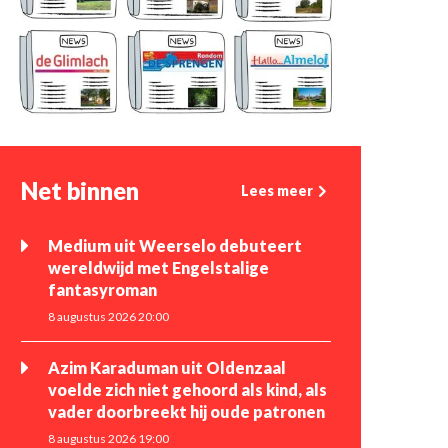
Net binnen
Lees meer
Medium uit Weerselo debuteert
wereldwijd met Engelstalige
fantasyroman
8 augustus 2026 20:00
Azim Karaduman uit Oldenzaal
voelde zich niet gehoord als kind, als
vader doorbreekt hij oude patronen
8 augustus 2026 19:00