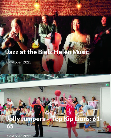
Jazz at the Bieb: Helen Music
3 oktober 2025
Jolly Jumpers – Top Kip Lions: 61-
65
1 oktober 2025