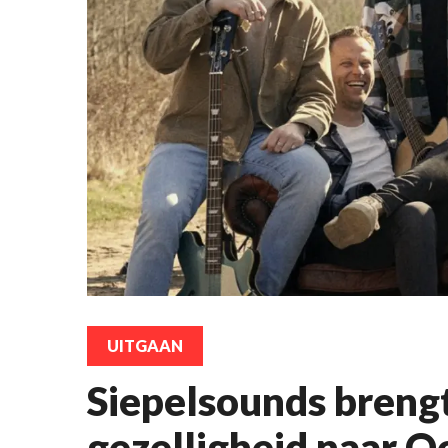
UITGAAN
Siepelsounds breng
gezelligheid naar 