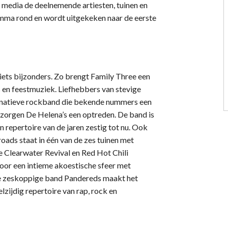
 media de deelnemende artiesten, tuinen en
mma rond en wordt uitgekeken naar de eerste
ets bijzonders. Zo brengt Family Three een
s en feestmuziek. Liefhebbers van stevige
ternatieve rockband die bekende nummers een
erzorgen De Helena’s een optreden. De band is
en repertoire van de jaren zestig tot nu. Ook
ds staat in één van de zes tuinen met
 Clearwater Revival en Red Hot Chili
or een intieme akoestische sfeer met
e zeskoppige band Pandereds maakt het
zijdig repertoire van rap, rock en