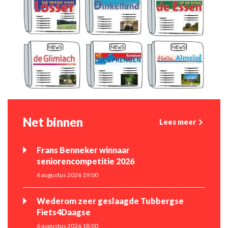
Net binnen
Lees meer
Frans Benneker winnaar
seniorencompetitie 2026
6 augustus 2026 19:00
Wederom zeer geslaagde Tubbergse
Fiets4Daagse
6 augustus 2026 18:00