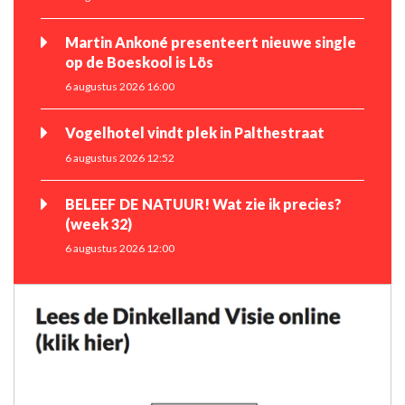
Martin Ankoné presenteert nieuwe single
op de Boeskool is Lös
6 augustus 2026 16:00
Vogelhotel vindt plek in Palthestraat
6 augustus 2026 12:52
BELEEF DE NATUUR! Wat zie ik precies?
(week 32)
6 augustus 2026 12:00