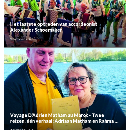
Het laatste optreden van accordeonist
Alexander Schoemaker
3 oktober 2025
Voyage D'Adrien Matham au Maroc - Twee
reizen, één verhaal: Adriaan Matham en Rahma el
Mouden
1 oktober 2025