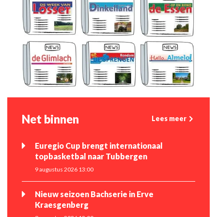
Net binnen
Lees meer
Euregio Cup brengt internationaal
topbasketbal naar Tubbergen
9 augustus 2026 13:00
Nieuw seizoen Bachserie in Erve
Kraesgenberg