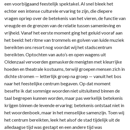
een voorbijgaand feestelijk spektakel. Al snel bleek het
echter een intense culturele ervaring te zijn, die diepere
vragen opriep over de betekenis van het vieren, de functie van
vreugde en de grenzen van de relatie tussen samenleving en
vrijheid. Vanaf het eerste moment ging het geluid vooraf aan
het beeld: het ritme van trommels en golven van luide muziek
bereikten ons resort nog voordat wij het stadscentrum
bereikten. Optochten van auto’s en open wagens uit
Oldenzaal vervoerden gemaskerde menigten met kleurrijke
hoeden en theatrale kostuums, terwijl groepen mensen zich in
dichte stromen — letterlijk groep na groep — vanuit het bos
naar het feestelijke centrum begaven. Op dat moment
besefte ik dat sommige woorden niet uitsluitend binnen de
taal begrepen kunnen worden, maar pas werkelijk betekenis
krijgen binnen de levende ervaring; betekenis ontstaat niet in
het woordenboek, maar in het menselijke samenzijn. Toen wij
het centrum bereikten, leek het alsof de stad tijdelijk uit de
alledaagse tijd was gestapt en een andere tijd was