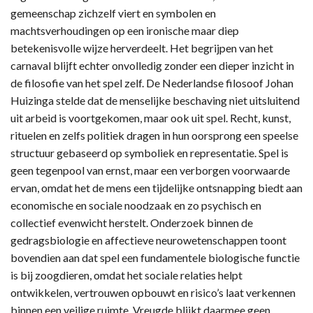
gemeenschap zichzelf viert en symbolen en
machtsverhoudingen op een ironische maar diep
betekenisvolle wijze herverdeelt. Het begrijpen van het
carnaval blijft echter onvolledig zonder een dieper inzicht in
de filosofie van het spel zelf. De Nederlandse filosoof Johan
Huizinga stelde dat de menselijke beschaving niet uitsluitend
uit arbeid is voortgekomen, maar ook uit spel. Recht, kunst,
rituelen en zelfs politiek dragen in hun oorsprong een speelse
structuur gebaseerd op symboliek en representatie. Spel is
geen tegenpool van ernst, maar een verborgen voorwaarde
ervan, omdat het de mens een tijdelijke ontsnapping biedt aan
economische en sociale noodzaak en zo psychisch en
collectief evenwicht herstelt. Onderzoek binnen de
gedragsbiologie en affectieve neurowetenschappen toont
bovendien aan dat spel een fundamentele biologische functie
is bij zoogdieren, omdat het sociale relaties helpt
ontwikkelen, vertrouwen opbouwt en risico’s laat verkennen
binnen een veilige ruimte. Vreugde blijkt daarmee geen