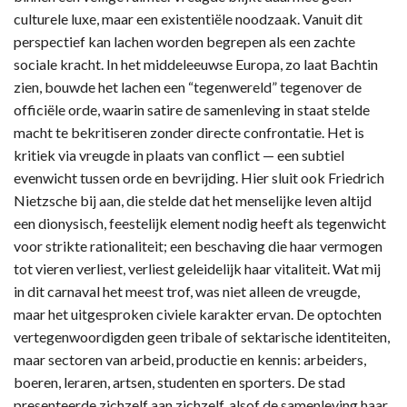
culturele luxe, maar een existentiële noodzaak. Vanuit dit
perspectief kan lachen worden begrepen als een zachte
sociale kracht. In het middeleeuwse Europa, zo laat Bachtin
zien, bouwde het lachen een “tegenwereld” tegenover de
officiële orde, waarin satire de samenleving in staat stelde
macht te bekritiseren zonder directe confrontatie. Het is
kritiek via vreugde in plaats van conflict — een subtiel
evenwicht tussen orde en bevrijding. Hier sluit ook Friedrich
Nietzsche bij aan, die stelde dat het menselijke leven altijd
een dionysisch, feestelijk element nodig heeft als tegenwicht
voor strikte rationaliteit; een beschaving die haar vermogen
tot vieren verliest, verliest geleidelijk haar vitaliteit. Wat mij
in dit carnaval het meest trof, was niet alleen de vreugde,
maar het uitgesproken civiele karakter ervan. De optochten
vertegenwoordigden geen tribale of sektarische identiteiten,
maar sectoren van arbeid, productie en kennis: arbeiders,
boeren, leraren, artsen, studenten en sporters. De stad
presenteerde zichzelf aan zichzelf, alsof de samenleving haar