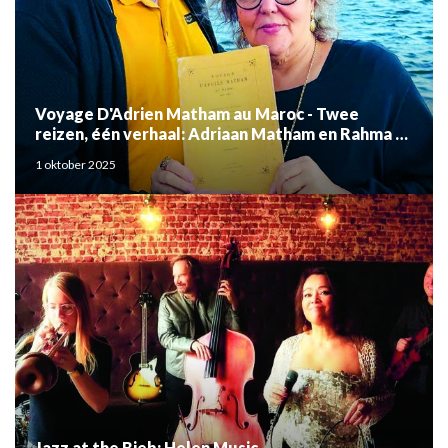
Voyage D'Adrien Matham au Maroc - Twee
reizen, één verhaal: Adriaan Matham en Rahma el
Mouden
1 oktober 2025
Jazz at the Bieb: Helen Music