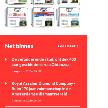
Net binnen
Lees meer
De veranderende stad: ontdek 400
jaar geschiedenis van Oldenzaal
5 augustus 2026 18:00
Royal Asscher Diamond Company -
Ruim 170 jaar vakmanschap in de
Amsterdamse diamantwereld
5 augustus 2026 16:00