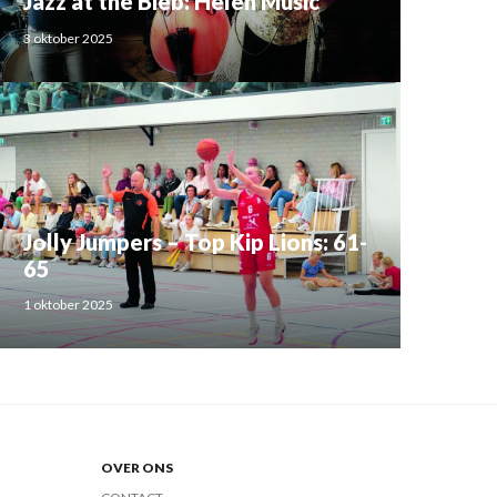
Jazz at the Bieb: Helen Music
3 oktober 2025
Jolly Jumpers – Top Kip Lions: 61-
65
1 oktober 2025
OVER ONS