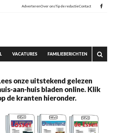
Adverteren
Over ons
Tip de redactie
Contact
L
VACATURES
FAMILIEBERICHTEN
Lees onze uitstekend gelezen
huis-aan-huis bladen online. Klik
op de kranten hieronder.