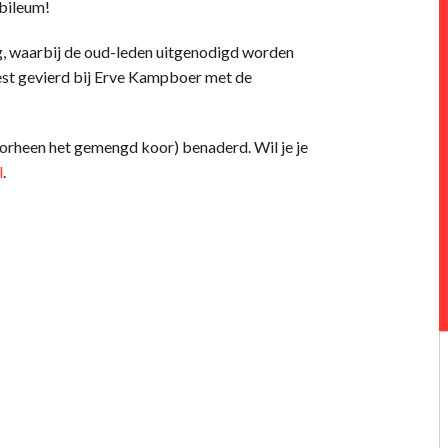
ubileum!
ng, waarbij de oud-leden uitgenodigd worden
eest gevierd bij Erve Kampboer met de
orheen het gemengd koor) benaderd. Wil je je
l
.