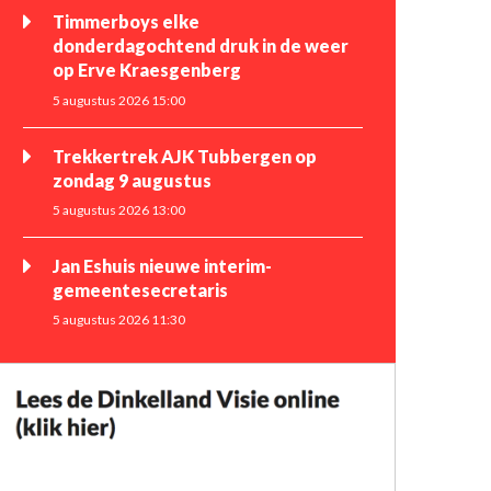
Timmerboys elke
donderdagochtend druk in de weer
op Erve Kraesgenberg
5 augustus 2026 15:00
Trekkertrek AJK Tubbergen op
zondag 9 augustus
5 augustus 2026 13:00
Jan Eshuis nieuwe interim-
gemeentesecretaris
5 augustus 2026 11:30