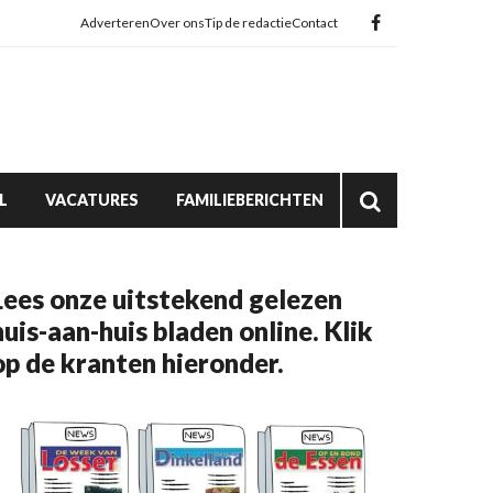
Adverteren
Over ons
Tip de redactie
Contact
L
VACATURES
FAMILIEBERICHTEN
Lees onze uitstekend gelezen
huis-aan-huis bladen online. Klik
op de kranten hieronder.