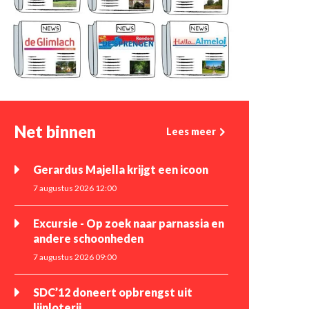
Net binnen
Lees meer
Gerardus Majella krijgt een icoon
7 augustus 2026 12:00
Excursie - Op zoek naar parnassia en
andere schoonheden
7 augustus 2026 09:00
SDC’12 doneert opbrengst uit
lijnloterij