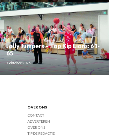
Jolly Jumpers – Top Kip Lions: 61-
65
1 oktober 2025
OVER ONS
CONTACT
ADVERTEREN
OVER ONS
TIP DE REDACTIE