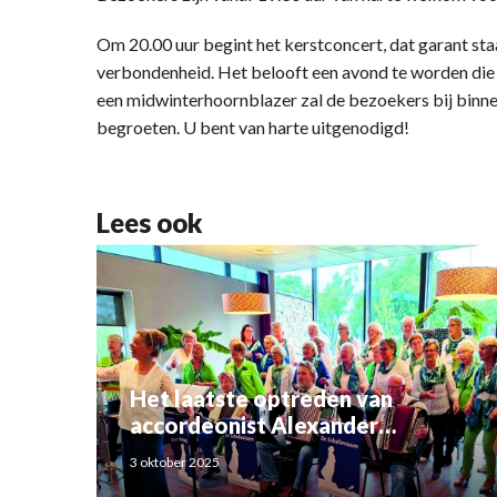
Om 20.00 uur begint het kerstconcert, dat garant st
verbondenheid. Het belooft een avond te worden die 
een midwinterhoornblazer zal de bezoekers bij bin
begroeten. U bent van harte uitgenodigd!
Lees ook
Het laatste optreden van
accordeonist Alexander
Schoemaker
3 oktober 2025