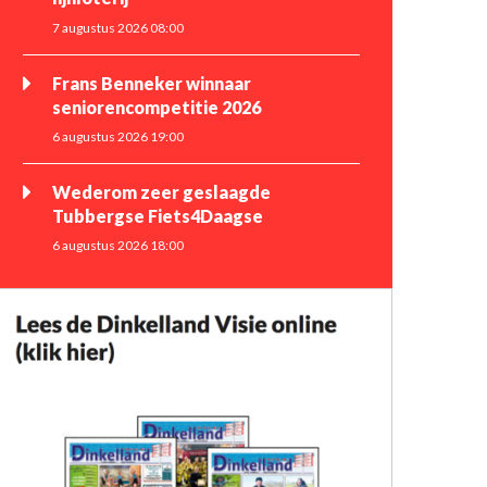
7 augustus 2026 08:00
Frans Benneker winnaar
seniorencompetitie 2026
6 augustus 2026 19:00
Wederom zeer geslaagde
Tubbergse Fiets4Daagse
6 augustus 2026 18:00