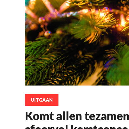
UITGAAN
Komt allen tezamen
sfeervol kerstconce