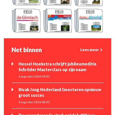
Net binnen
Lees meer
Hessel Hoekstra schrijft jubileumeditie
Schröder Masterclass op zijn naam
6 augustus 2026 09:00
Bivak Jong Nederland Geesteren opnieuw
groot succes
6 augustus 2026 08:00