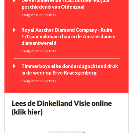
De veranderende stad: ontdek 400 jaar
geschiedenis van Oldenzaal
5 augustus 2026 18:00
Royal Asscher Diamond Company - Ruim
170 jaar vakmanschap in de Amsterdamse
diamantwereld
5 augustus 2026 16:00
Timmerboys elke donderdagochtend druk
in de weer op Erve Kraesgenberg
5 augustus 2026 15:00