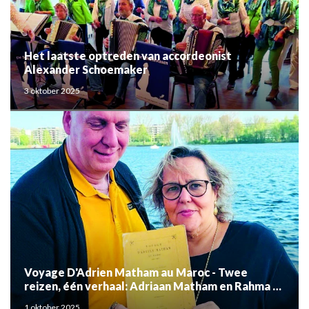
Het laatste optreden van accordeonist
Alexander Schoemaker
3 oktober 2025
Voyage D'Adrien Matham au Maroc - Twee
reizen, één verhaal: Adriaan Matham en Rahma el
Mouden
1 oktober 2025