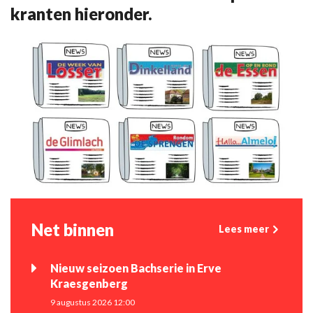
kranten hieronder.
Net binnen
Lees meer
Nieuw seizoen Bachserie in Erve
Kraesgenberg
9 augustus 2026 12:00