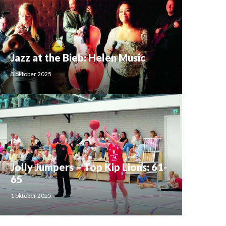
Jazz at the Bieb: Helen Music
3 oktober 2025
Jolly Jumpers – Top Kip Lions: 61-
65
1 oktober 2025