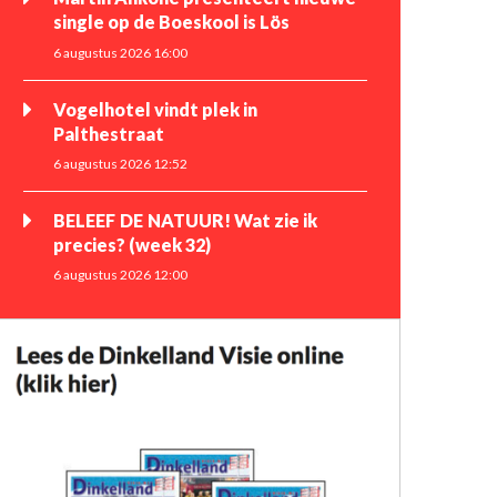
single op de Boeskool is Lös
6 augustus 2026 16:00
Vogelhotel vindt plek in
Palthestraat
6 augustus 2026 12:52
BELEEF DE NATUUR! Wat zie ik
precies? (week 32)
6 augustus 2026 12:00