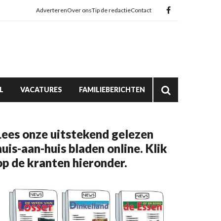
Adverteren
Over ons
Tip de redactie
Contact
L
VACATURES
FAMILIEBERICHTEN
Lees onze uitstekend gelezen
huis-aan-huis bladen online. Klik
op de kranten hieronder.