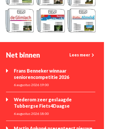
Net binnen
Lees meer
Frans Benneker winnaar
seniorencompetitie 2026
6 augustus 2026 19:00
Wederom zeer geslaagde
Tubbergse Fiets4Daagse
6 augustus 2026 18:00
Martin Ankoné presenteert nieuwe