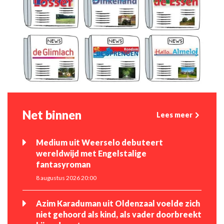
Net binnen
Lees meer
Medium uit Weerselo debuteert
wereldwijd met Engelstalige
fantasyroman
8 augustus 2026 20:00
Azim Karaduman uit Oldenzaal voelde zich
niet gehoord als kind, als vader doorbreekt