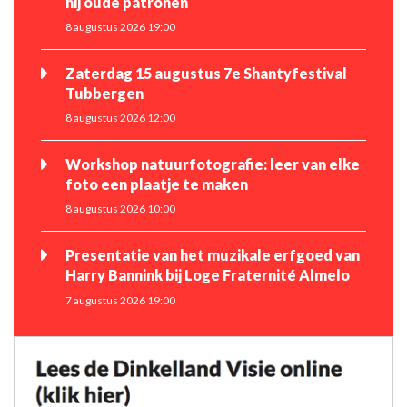
hij oude patronen
8 augustus 2026 19:00
Zaterdag 15 augustus 7e Shantyfestival
Tubbergen
8 augustus 2026 12:00
Workshop natuurfotografie: leer van elke
foto een plaatje te maken
8 augustus 2026 10:00
Presentatie van het muzikale erfgoed van
Harry Bannink bij Loge Fraternité Almelo
7 augustus 2026 19:00