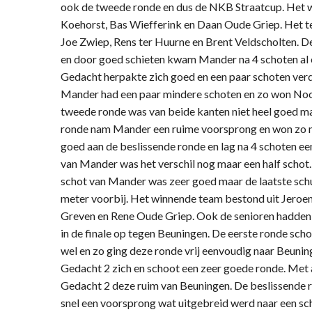
ook de tweede ronde en dus de NKB Straatcup. Het 
Koehorst, Bas Wiefferink en Daan Oude Griep. Het t
Joe Zwiep, Rens ter Huurne en Brent Veldscholten. D
en door goed schieten kwam Mander na 4 schoten al 
Gedacht herpakte zich goed en een paar schoten ver
Mander had een paar mindere schoten en zo won Nooi
tweede ronde was van beide kanten niet heel goed ma
ronde nam Mander een ruime voorsprong en won zo m
goed aan de beslissende ronde en lag na 4 schoten ee
van Mander was het verschil nog maar een half schot. 
schot van Mander was zeer goed maar de laatste sch
meter voorbij. Het winnende team bestond uit Jeroen 
Greven en Rene Oude Griep. Ook de senioren hadden 
in de finale op tegen Beuningen. De eerste ronde sc
wel en zo ging deze ronde vrij eenvoudig naar Beuni
Gedacht 2 zich en schoot een zeer goede ronde. Met
Gedacht 2 deze ruim van Beuningen. De beslissende 
snel een voorsprong wat uitgebreid werd naar een sc