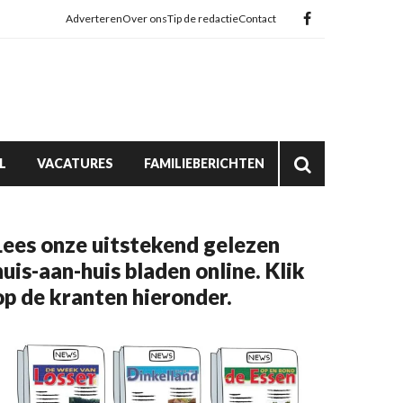
Adverteren
Over ons
Tip de redactie
Contact
L
VACATURES
FAMILIEBERICHTEN
Lees onze uitstekend gelezen
huis-aan-huis bladen online. Klik
op de kranten hieronder.