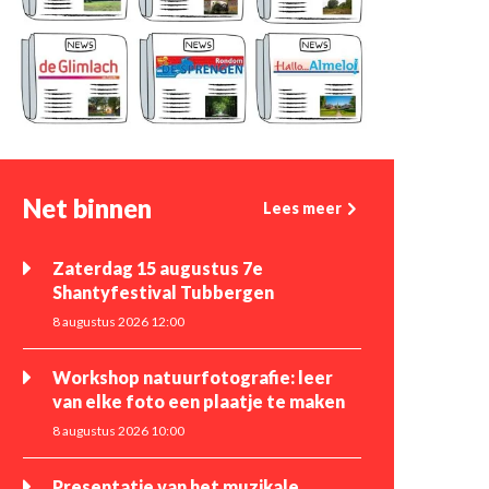
Net binnen
Lees meer
Zaterdag 15 augustus 7e
Shantyfestival Tubbergen
8 augustus 2026 12:00
Workshop natuurfotografie: leer
van elke foto een plaatje te maken
8 augustus 2026 10:00
Presentatie van het muzikale