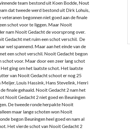
winnende team bestond uit Koen Bodde, Nout
eam dat tweede werd bestond uit Dirk Lohuis,
e veteranen begonnen niet goed aan de finale
een schot voor te liggen. Maar Nooit
der nam Nooit Gedacht de voorsprong over.
t Gedacht met ruim een schot verschil. De
ar wel spannend. Maar aan het einde van de
et een schot verschil. Nooit Gedacht begon
n schot voor. Maar door een zeer lang schot
Het ging om het laatste schot. Het laatste
utter van Nooit Gedacht schoot er nog 25
Meijer, Louis Hassink, Hans Stevelink, Henri
de finale gehaald. Nooit Gedacht 2 nam het
hoot Nooit Gedacht 2 niet goed en Beuningen
ngen. De tweede ronde herpakte Nooit
 alleen maar lange schoten won Nooit
ronde begon Beuningen heel goed en nam al
hot. Het vierde schot van Nooit Gedacht 2