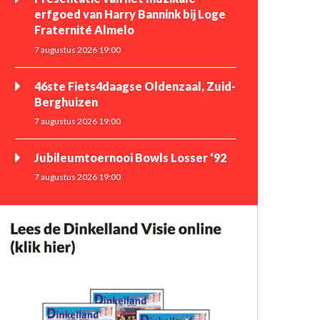
erfgoed van Harry Bannink bij Loge
Fraternité Almelo
7 augustus 2026 19:00
46ste Fiets4daagse Oldenzaal, Zuid-
Berghuizen
7 augustus 2026 19:00
Jubileumtoernooi Bowls Losser ‘92
7 augustus 2026 19:00