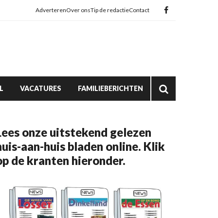
Adverteren
Over ons
Tip de redactie
Contact
L
VACATURES
FAMILIEBERICHTEN
Lees onze uitstekend gelezen
huis-aan-huis bladen online. Klik
op de kranten hieronder.