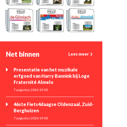
Net binnen
Lees meer
Presentatie van het muzikale
erfgoed van Harry Bannink bij Loge
Fraternité Almelo
7 augustus 2026 19:00
46ste Fiets4daagse Oldenzaal, Zuid-
Berghuizen
7 augustus 2026 19:00