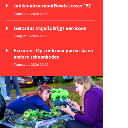
Jubileumtoernooi Bowls Losser ‘92
7 augustus 2026 19:00
Gerardus Majella krijgt een icoon
7 augustus 2026 12:00
Excursie - Op zoek naar parnassia en
andere schoonheden
7 augustus 2026 09:00