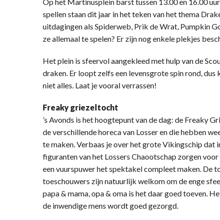
Op het Martinusplein barst tussen 13.00 en 16.00 uu
spellen staan dit jaar in het teken van het thema Dr
uitdagingen als Spiderweb, Prik de Wrat, Pumpkin Gol
ze allemaal te spelen? Er zijn nog enkele plekjes besc
Het plein is sfeervol aangekleed met hulp van de S
draken. Er loopt zelfs een levensgrote spin rond, du
niet alles. Laat je vooral verrassen!
Freaky griezeltocht
’s Avonds is het hoogtepunt van de dag: de Freaky Gr
de verschillende horeca van Losser en die hebben we
te maken. Verbaas je over het grote Vikingschip dat i
figuranten van het Lossers Chaootschap zorgen voor 
een vuurspuwer het spektakel compleet maken. De toc
toeschouwers zijn natuurlijk welkom om de enge sfee
papa & mama, opa & oma is het daar goed toeven. Het i
de inwendige mens wordt goed gezorgd.