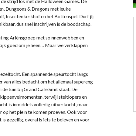
r de strijd los met de Halloween Games. De
aken, Dungeons & Dragons met leuke
f, Insectenkerkhof en het Bottenspel. Durf jij
hikbaar, dus snel inschrijven is de boodschap.
couting Ariënsgroep met spinnenwebben en
s kijk goed om je heen… Maar we verklappen
iezeltocht. Een spannende speurtocht langs
er van alles bedacht om het allemaal supereng
n de tuin bij Grand Café Smit staat. De
kippenvelmomenten, terwijl steltlopers en
ht is inmiddels volledig uitverkocht, maar
r op het plein te komen proeven. Ook voor
s gezellig, overal is iets te beleven en voor