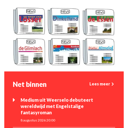
Net binnen
Lees meer
Medium uit Weerselo debuteert
wereldwijd met Engelstalige
fantasyroman
8 augustus 2026 20:00