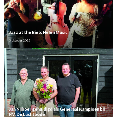
Jazz at the Bieb: Helen Music
3 oktober 2025
Jan Nijboer gehuldigd als Generaal Kampioen bij
P.V. De Luchtbode