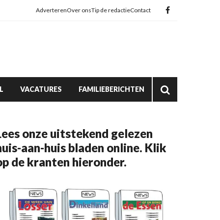
Adverteren
Over ons
Tip de redactie
Contact
L
VACATURES
FAMILIEBERICHTEN
Lees onze uitstekend gelezen
huis-aan-huis bladen online. Klik
op de kranten hieronder.