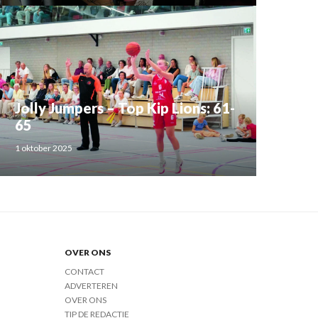
Jolly Jumpers – Top Kip Lions: 61-
65
1 oktober 2025
OVER ONS
CONTACT
ADVERTEREN
OVER ONS
TIP DE REDACTIE