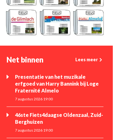
Net binnen
Lees meer
Presentatie van het muzikale
erfgoed van Harry Bannink bij Loge
Fraternité Almelo
7 augustus 2026 19:00
46ste Fiets4daagse Oldenzaal, Zuid-
Berghuizen
7 augustus 2026 19:00