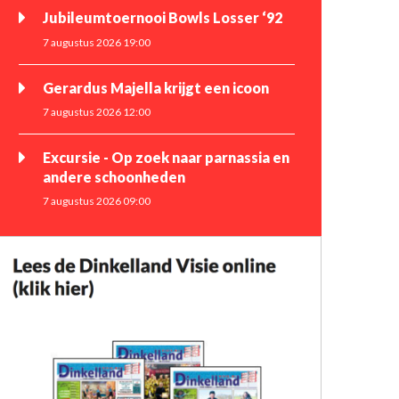
Jubileumtoernooi Bowls Losser ‘92
7 augustus 2026 19:00
Gerardus Majella krijgt een icoon
7 augustus 2026 12:00
Excursie - Op zoek naar parnassia en
andere schoonheden
7 augustus 2026 09:00