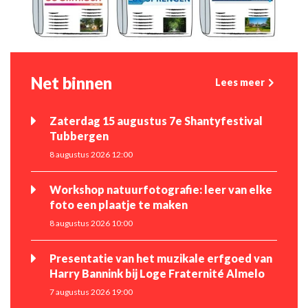
Net binnen
Lees meer
Zaterdag 15 augustus 7e Shantyfestival
Tubbergen
8 augustus 2026 12:00
Workshop natuurfotografie: leer van elke
foto een plaatje te maken
8 augustus 2026 10:00
Presentatie van het muzikale erfgoed van
Harry Bannink bij Loge Fraternité Almelo
7 augustus 2026 19:00