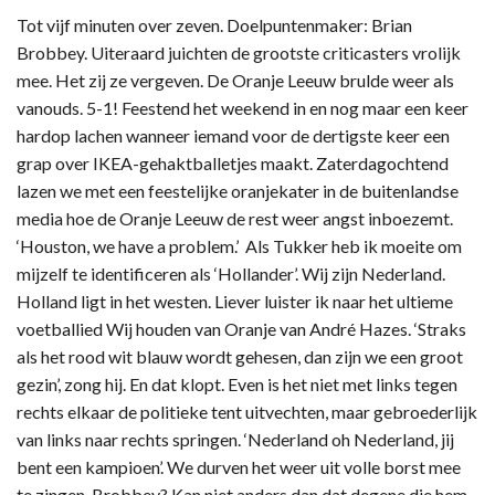
Tot vijf minuten over zeven. Doelpuntenmaker: Brian
Brobbey. Uiteraard juichten de grootste criticasters vrolijk
mee. Het zij ze vergeven. De Oranje Leeuw brulde weer als
vanouds. 5-1! Feestend het weekend in en nog maar een keer
hardop lachen wanneer iemand voor de dertigste keer een
grap over IKEA-gehaktballetjes maakt. Zaterdagochtend
lazen we met een feestelijke oranjekater in de buitenlandse
media hoe de Oranje Leeuw de rest weer angst inboezemt.
‘Houston, we have a problem.’ Als Tukker heb ik moeite om
mijzelf te identificeren als ‘Hollander’. Wij zijn Nederland.
Holland ligt in het westen. Liever luister ik naar het ultieme
voetballied Wij houden van Oranje van André Hazes. ‘Straks
als het rood wit blauw wordt gehesen, dan zijn we een groot
gezin’, zong hij. En dat klopt. Even is het niet met links tegen
rechts elkaar de politieke tent uitvechten, maar gebroederlijk
van links naar rechts springen. ‘Nederland oh Nederland, jij
bent een kampioen’. We durven het weer uit volle borst mee
te zingen. Brobbey? Kan niet anders dan dat degene die hem