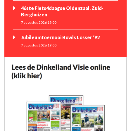
46ste Fiets4daagse Oldenzaal, Zuid-
Berghuizen
7 augustus 2026 19:00
Jubileumtoernooi Bowls Losser ‘92
7 augustus 2026 19:00