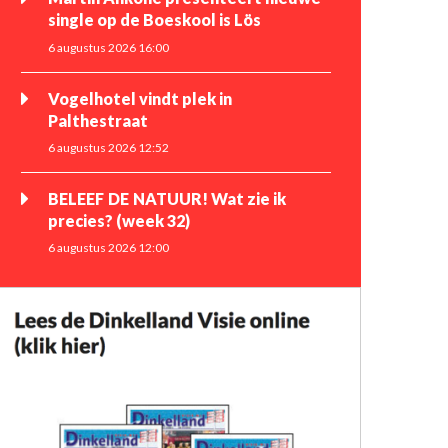
single op de Boeskool is Lös
6 augustus 2026 16:00
Vogelhotel vindt plek in
Palthestraat
6 augustus 2026 12:52
BELEEF DE NATUUR! Wat zie ik
precies? (week 32)
6 augustus 2026 12:00