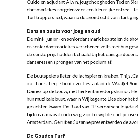
Guido en adjudant Alwin, jeugdhoogheden Ted en Siem
dansmariekes zorgden voor een kleurrijke entree. He
Turftrapperslied, waarna de avond echt van start ging
Dans en buuts voor jong en oud
De mini-, junior- en seniordansmariekes stalen de sh
en seniordansmariekes verschenen zelfs met hun gew
de eerste prijs hadden behaald bij het dansgardecon
danseressen sprongen van het podium af.
De buutspelers lieten de lachspieren kraken. Thijs, C
met hun scherpe buut over Lestaulant de Waaijel. Sonj
Dames op de bouw, met herkenbare dorpshumor. Het
hun muzikale buut, waarin Wijkagente Lies door het d
gezichten kwam. De Raad van Elf verontschuldigde zic
tijdens carnaval onderweg zijn, terwijl de oud-prins
Amsterdam. Gerrit en Suzanne presenteerden de avon
De Gouden Turf