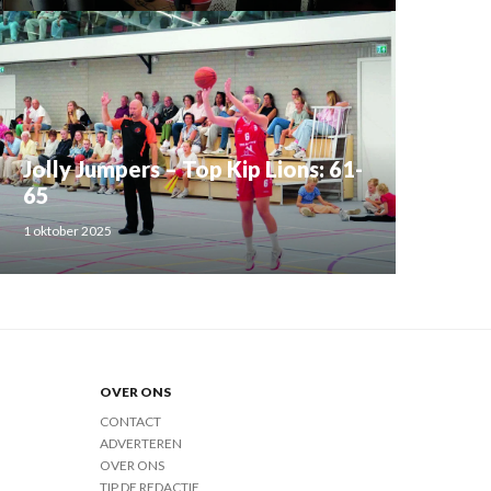
Jolly Jumpers – Top Kip Lions: 61-
65
1 oktober 2025
OVER ONS
CONTACT
ADVERTEREN
OVER ONS
TIP DE REDACTIE