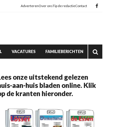
Adverteren
Over ons
Tip de redactie
Contact
L
VACATURES
FAMILIEBERICHTEN
Lees onze uitstekend gelezen
huis-aan-huis bladen online. Klik
op de kranten hieronder.