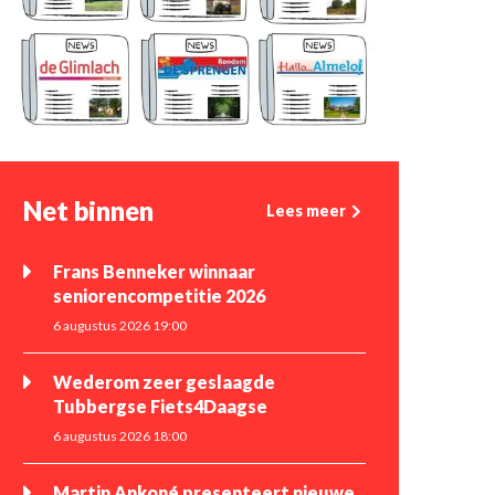
Net binnen
Lees meer
Frans Benneker winnaar
seniorencompetitie 2026
6 augustus 2026 19:00
Wederom zeer geslaagde
Tubbergse Fiets4Daagse
6 augustus 2026 18:00
Martin Ankoné presenteert nieuwe