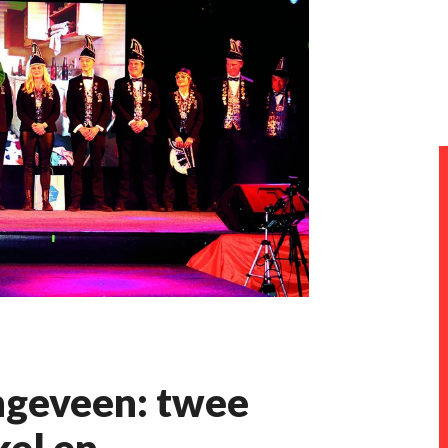
ngeveen: twee
kel en