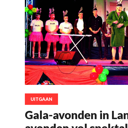
UITGAAN
Gala-avonden in La
avonden vol spekta