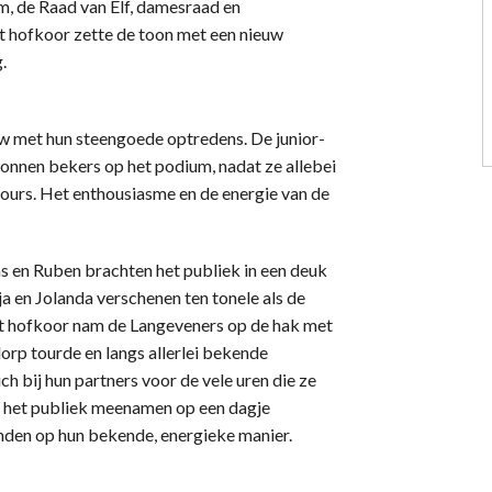
, de Raad van Elf, damesraad en
t hofkoor zette de toon met een nieuw
.
ow met hun steengoede optredens. De junior-
onnen bekers op het podium, nadat ze allebei
cours. Het enthousiasme en de energie van de
as en Ruben brachten het publiek in een deuk
a en Jolanda verschenen ten tonele als de
 hofkoor nam de Langeveners op de hak met
orp tourde en langs allerlei bekende
h bij hun partners voor de vele uren die ze
en het publiek meenamen op een dagje
den op hun bekende, energieke manier.