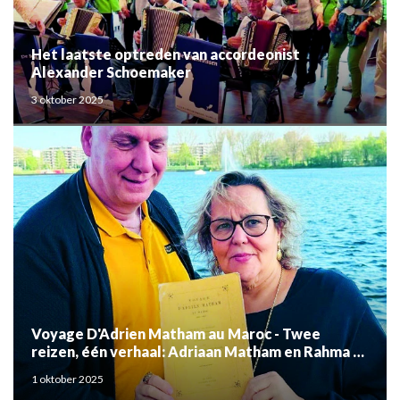
Het laatste optreden van accordeonist
Alexander Schoemaker
3 oktober 2025
Voyage D'Adrien Matham au Maroc - Twee
reizen, één verhaal: Adriaan Matham en Rahma el
Mouden
1 oktober 2025