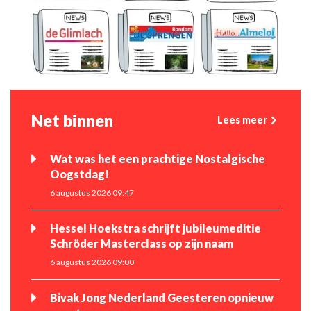
Net binnen
Lees meer
Wat was het een prachtige Nostalgische
Oogstdag!
6 augustus 2026 09:47
Hessel Hoekstra schrijft jubileumeditie
Schröder Masterclass op zijn naam
6 augustus 2026 09:00
Bivak Jong Nederland Geesteren opnieuw