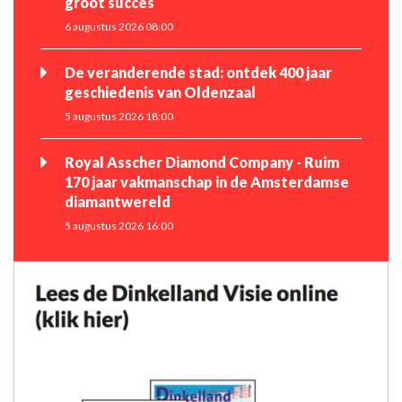
groot succes
6 augustus 2026 08:00
De veranderende stad: ontdek 400 jaar
geschiedenis van Oldenzaal
5 augustus 2026 18:00
Royal Asscher Diamond Company - Ruim
170 jaar vakmanschap in de Amsterdamse
diamantwereld
5 augustus 2026 16:00