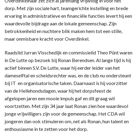
Overdinkelnaar zet zich al jarenlang vrijwillig in voor het
dorp. Met zijn sociale hart, teamgerichte instelling en brede
ervaring in administratieve en financiële functies levert hij een
waardevolle bijdrage aan de lokale gemeenschap. Zijn
betrokkenheid en nuchtere blik maken hem tot een stille,
maar onmisbare kracht voor Overdinkel.
Raadslid Jurran Visschedijk en commissielid Theo Pünt waren
in De Lutte op bezoek bij Ronan Berendsen. Al lange tijd is hij
actief binnen S.V. De Lutte, waar hij eerder leider van het
dameselftal en scheidsrechter was, en de club nu ondersteunt
bij IT en organisatorische taken. Daarnaast is hij voorzitter
van de Hellehondsdagen, waar hij het dorpsfeest de
afgelopen jaren een mooie impuls gaf en dit graag wil
voortzetten. Met zijn 34 jaar laat Ronan zien hoe waardevol
jonge vrijwilligers zijn voor de gemeenschap. Het CDA wil
jongeren dan ook stimuleren om, net als Ronan, hun talent en
enthousiasme in te zetten voor het dorp.