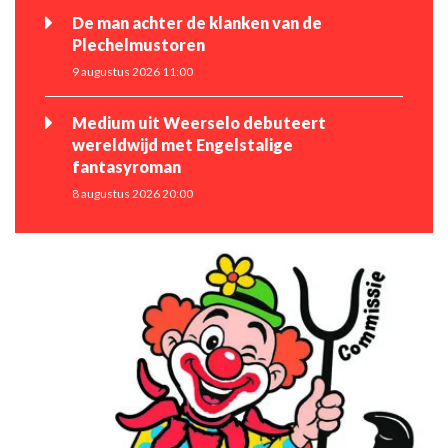
De man achter de klanken van de
Plechelmustoren
9 augustus 2026 11:00
Medium uit Weerselo debuteert
wereldwijd met Engelstalige
fantasyroman
8 augustus 2026 20:00