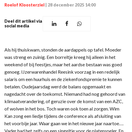
Roelof Kloosterziel
|
28 december 2025 14:00
Deel dit artikel via
social media
Als hij thuiskwam, stonden de aardappels op tafel. Moeder
was streng en zuinig. Een borreltje kreeg hij alleen in het
weekend of bij feestjes, maar het aardse bestaan was goed
genoeg. IJzerwarenhandel Reesink voorzag in een redelijk
salaris om een huurhuis en de ziekenfondspremie te kunnen
betalen. Oudejaarsdag werd de balans opgemaakt en
nagedacht over de toekomst. Niemand had nog gehoord van
klimaatverandering, of geruzie over de komst van een AZC,
of wolven in het bos. Toch waren ook toen al zorgen. Wim
Kan zong een liedje tijdens de conference als afsluiting van
het voorbije jaar. Waar gaan we in het nieuwe jaar naartoe….
Vader had het zelfs op een singeltje voor de platenspeler. En