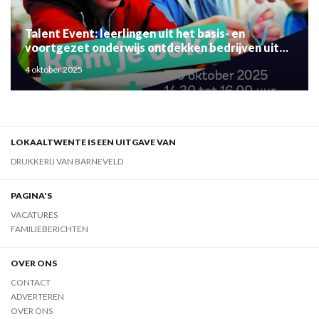
Talent Event: leerlingen uit het basis- en
voortgezet onderwijs ontdekken bedrijven uit
de regio
4 oktober 2025
LOKAALTWENTE IS EEN UITGAVE VAN
DRUKKERIJ VAN BARNEVELD
PAGINA'S
VACATURES
FAMILIEBERICHTEN
OVER ONS
CONTACT
ADVERTEREN
OVER ONS