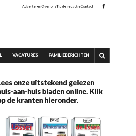
Adverteren
Over ons
Tip de redactie
Contact
L
VACATURES
FAMILIEBERICHTEN
Lees onze uitstekend gelezen
huis-aan-huis bladen online. Klik
op de kranten hieronder.