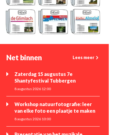
Net binnen
Lees meer
Zaterdag 15 augustus 7e
Shantyfestival Tubbergen
8 augustus 2026 12:00
Workshop natuurfotografie: leer
van elke foto een plaatje te maken
8 augustus 2026 10:00
Presentatie van het muzikale