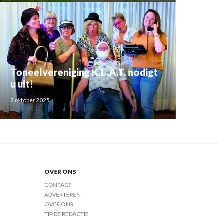
Toneelvereniging K.L.A.T. nodigt
u uit!
2 oktober 2025
OVER ONS
CONTACT
ADVERTEREN
OVER ONS
TIP DE REDACTIE