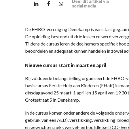
Deel dit artikel via
social media
De EHBO-vereniging Denekamp is van start gegaan op
De opleiding bestond uit drie lessen en werd verzorg
Tijdens de cursus leren de deelnemers specifiek hoe z
beoordelen en adequaat kunnen handelen in zowel acut
Nieuwe cursus start in maart en april
Bij voldoende belangstelling organiseert de EHBO-
basiscursus Eerste Hulp aan Kinderen (EHaK) in maart
dinsdagavond 25 maart, 1 april en 15 april van 19.30 
Grotestraat 5 in Denekamp.
In de cursus komen onder andere de volgende onderwe
gebruik van een AED), verstikking, verslikking, bloed
en gewrichten, nek-, wervel- en hoofdletsel, (CO-)vergi