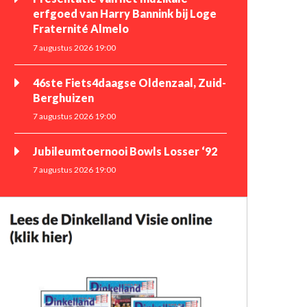
erfgoed van Harry Bannink bij Loge
Fraternité Almelo
7 augustus 2026 19:00
46ste Fiets4daagse Oldenzaal, Zuid-
Berghuizen
7 augustus 2026 19:00
Jubileumtoernooi Bowls Losser ‘92
7 augustus 2026 19:00