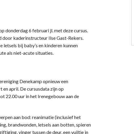
 donderdag 6 februari jl. met deze cursus.
d door kaderinstructeur Ilse Gast-Rekers.
e letsels bij baby’s en kinderen kunnen
e als niet-acute situaties.
vereniging Denekamp opnieuw een
 en april. De cursusdata zijn op
tot 22.00 uur in het Irenegebouw aan de
rpen aan bod: reanimatie (inclusief het
ing, brandwonden, letsels aan botten, spieren
ftiging, vinger tussen de deur, een vuiltje in