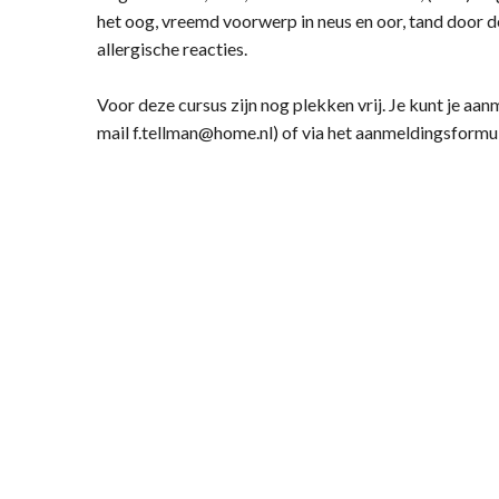
het oog, vreemd voorwerp in neus en oor, tand door de
allergische reacties.
Voor deze cursus zijn nog plekken vrij. Je kunt je a
mail f.tellman@home.nl) of via het aanmeldingsform