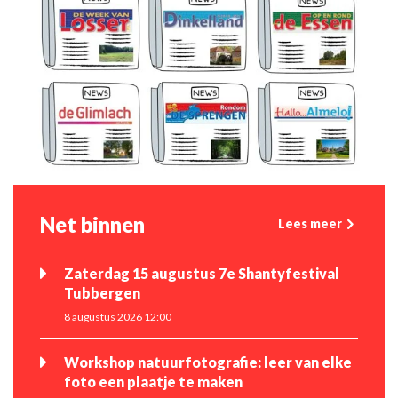
Net binnen
Lees meer
Zaterdag 15 augustus 7e Shantyfestival
Tubbergen
8 augustus 2026 12:00
Workshop natuurfotografie: leer van elke
foto een plaatje te maken