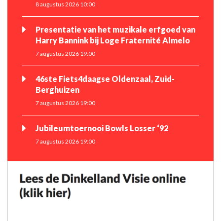
8 augustus 2026 10:00
Presentatie van het muzikale erfgoed van
Harry Bannink bij Loge Fraternité Almelo
7 augustus 2026 19:00
46ste Fiets4daagse Oldenzaal, Zuid-
Berghuizen
7 augustus 2026 19:00
Jubileumtoernooi Bowls Losser ‘92
7 augustus 2026 19:00