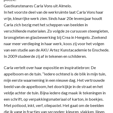
Gastkunstenares Carla Vons uit Almelo.
In het voorste deel van de werkruimte laat Carla Vons haar
vrije, kleurrijke werk zien. Sinds haar 20e levensjaar houdt
Carla zich bezig met het scheppen van beelden in
verschillende materialen. Zo volgde ze cursussen steengieten,
bronsgieten en glasbewerking bij Crea in Hengelo. Zoekend
naar meer verdieping in haar werk, koos zij voor het volgen
van een studie aan de AKI/ Artez Kunstacademie te Enschede.
In 2009 studeerde zij af in tekenen en schilderen.
Carla vertelt over haar expositie en inspiratiebron: De
appelboom en de tuin. “Iedere ochtend is de blik in mijn tuin,
mijn eerste waarneming in een nieuwe dag. Het vertrouwde
beeld van de appelboom, het doorkijkje in de straat en het
veldje achter de tuin. Bijna iedere dag maak ik tekeningen in
een schrift, op verpakkingsmateriaal of karton, in boekjes.
Met potlood, inkt, verf, oliepastel. Het gaat om de beelden
die ik vang in fracties van seconden: kleuren, vlakken, lijnen,