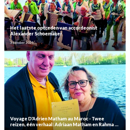
Het laatste optreden van accordeonist
Alexander Schoemaker
3 oktober 2025
Voyage D'Adrien Matham au Maroc - Twee
reizen, één verhaal: Adriaan Matham en Rahma el