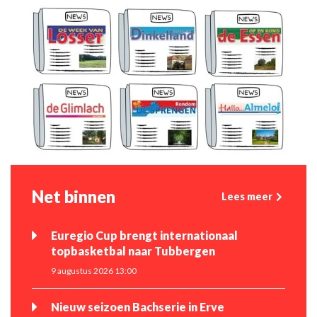
Net binnen
Lees meer
Euregio Cup brengt internationaal
topbasketbal naar Tubbergen
9 augustus 2026 13:00
Nieuw seizoen Bachserie in Erve