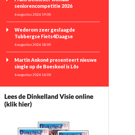
seniorencompetitie 2026
6 augustus 2026 19:00
Wederom zeer geslaagde
Tubbergse Fiets4Daagse
6 augustus 2026 18:00
Martin Ankoné presenteert nieuwe
single op de Boeskool is Lös
6 augustus 2026 16:00