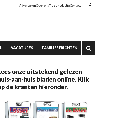
Adverteren
Over ons
Tip de redactie
Contact
L
VACATURES
FAMILIEBERICHTEN
Lees onze uitstekend gelezen
huis-aan-huis bladen online. Klik
op de kranten hieronder.