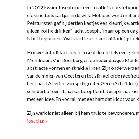
In 2012 kwam Joseph met een creatief voorstel voor
elektriciteitskastjes in de wijk. Het idee werd met
Peinturisten gaf hij dertien kastjes een kleurrijke, ar
alleen koffie drinken”, lacht Joseph, “maar op een dag z
is het begonnen.” Wat startte als buurtinitiatief, groei
Hoewel autodidact, heeft Joseph inmiddels een geheel
Mondriaan, Van Doesburg en de hedendaagse Malika Fa
abstracte vormen en strakke lijnen. Zijn onderwerpen z
van de molen van Geesteren tot zijn geliefde racefiets
het paard Atletico van springruiter Gerco Schröder (e
schildert of een straatkastje opfleurt, Joseph laat zi
met een idee. En vooral: met een hart dat klopt voor k
Zijn werk is niet alleen bij hem thuis te bewonderen, 
joseph.nl/