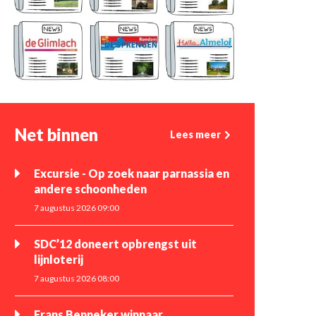
Net binnen
Lees meer
Excursie - Op zoek naar parnassia en
andere schoonheden
7 augustus 2026 09:00
SDC’12 doneert opbrengst uit
lijnloterij
7 augustus 2026 08:00
Frans Benneker winnaar