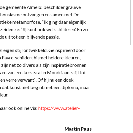
 de gemeente Almelo: beschilder grauwe
 enthousiasme ontvangen en samen met De
tistieke metamorfose. “Ik ging daar eigenlijk
eiden ze: ‘Jij kunt ook wel schilderen’. En zo
de uit tot een blijvende passie.
 eigen stijl ontwikkeld. Geïnspireerd door
vre, schildert hij met heldere kleuren,
ijn net zo divers als zijn inspiratiebronnen:
 en van een kerststal in Mondriaan-stijl tot
en verre verwant). Of hij nu een doek
en dat kunst niet begint met een diploma, maar
leur.
maar ook online via:
https://www.atelier-
Martin Paus