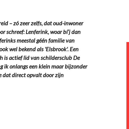
eid – zó zeer zelfs, dat oud-inwoner
r schreef: Lenferink, woar bí’j dan
nferinks meestal géén familie van
 ook wel bekend als 'Elsbrook'. Een
 is actief lid van schildersclub De
g ik onlangs een klein maar bijzonder
e dat direct opvalt door zijn