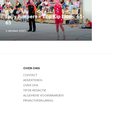
Jolly Jumpers – Top Kip Lions: 61-
65
1 oktober 2025
OVER ONS
CONTACT
ADVERTEREN
OVER ONS
TIP DE REDACTIE
ALGEMENE VOORWAARDEN
PRIVACYVERKLARING