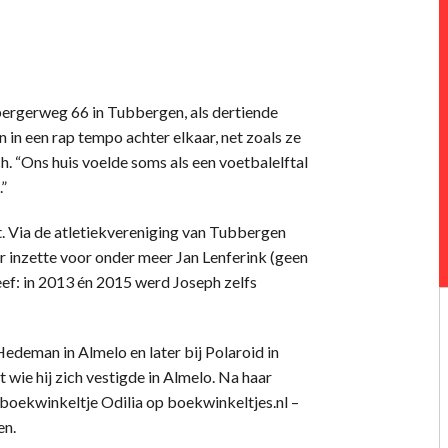
ergerweg 66 in Tubbergen, als dertiende
 in een rap tempo achter elkaar, net zoals ze
ch. “Ons huis voelde soms als een voetbalelftal
.”
ort. Via de atletiekvereniging van Tubbergen
ger inzette voor onder meer Jan Lenferink (geen
leef: in 2013 én 2015 werd Joseph zelfs
edeman in Almelo en later bij Polaroid in
 wie hij zich vestigde in Almelo. Na haar
e boekwinkeltje Odilia op boekwinkeltjes.nl –
en.