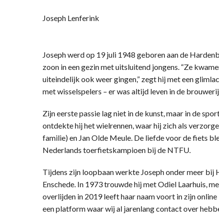
Joseph Lenferink
Joseph werd op 19 juli 1948 geboren aan de Hardenb
zoon in een gezin met uitsluitend jongens. “Ze kwamen
uiteindelijk ook weer gingen,” zegt hij met een glimla
met wisselspelers – er was altijd leven in de brouwerij
Zijn eerste passie lag niet in de kunst, maar in de sp
ontdekte hij het wielrennen, waar hij zich als verzor
familie) en Jan Olde Meule. De liefde voor de fiets b
Nederlands toerfietskampioen bij de NTFU.
Tijdens zijn loopbaan werkte Joseph onder meer bij H
Enschede. In 1973 trouwde hij met Odiel Laarhuis, met
overlijden in 2019 leeft haar naam voort in zijn onlin
een platform waar wij al jarenlang contact over hebb