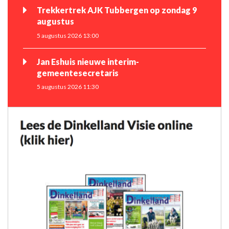
Trekkertrek AJK Tubbergen op zondag 9
augustus
5 augustus 2026 13:00
Jan Eshuis nieuwe interim-
gemeentesecretaris
5 augustus 2026 11:30