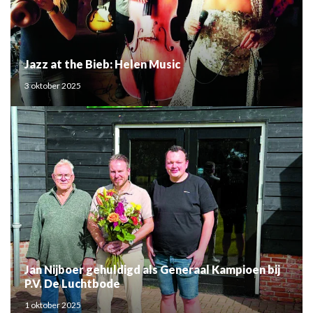
Jazz at the Bieb: Helen Music
3 oktober 2025
Jan Nijboer gehuldigd als Generaal Kampioen bij
P.V. De Luchtbode
1 oktober 2025