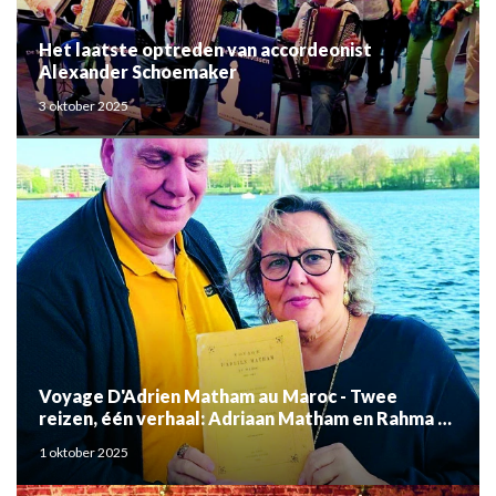
Het laatste optreden van accordeonist
Alexander Schoemaker
3 oktober 2025
Voyage D'Adrien Matham au Maroc - Twee
reizen, één verhaal: Adriaan Matham en Rahma el
Mouden
1 oktober 2025