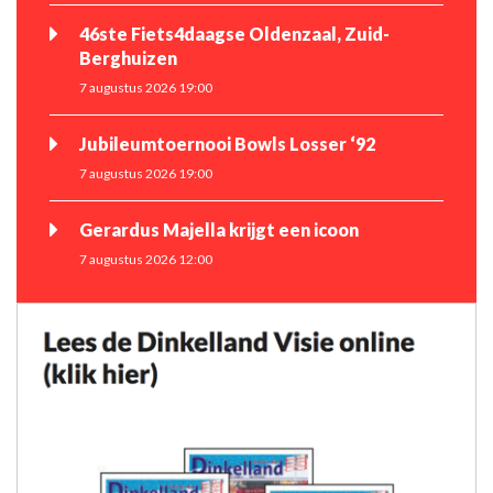
46ste Fiets4daagse Oldenzaal, Zuid-
Berghuizen
7 augustus 2026 19:00
Jubileumtoernooi Bowls Losser ‘92
7 augustus 2026 19:00
Gerardus Majella krijgt een icoon
7 augustus 2026 12:00