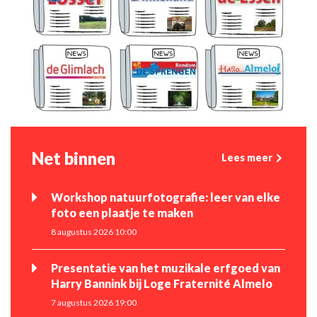
Net binnen
Lees meer
Workshop natuurfotografie: leer van elke
foto een plaatje te maken
8 augustus 2026 10:00
Presentatie van het muzikale erfgoed van
Harry Bannink bij Loge Fraternité Almelo
7 augustus 2026 19:00