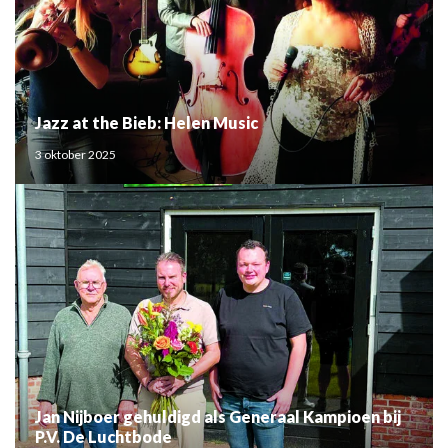
Jazz at the Bieb: Helen Music
3 oktober 2025
Jan Nijboer gehuldigd als Generaal Kampioen bij
P.V. De Luchtbode