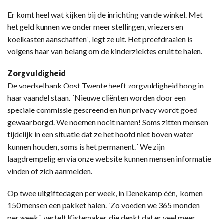
Er komt heel wat kijken bij de inrichting van de winkel. Met
het geld kunnen we onder meer stellingen, vriezers en
koelkasten aanschaffen´, legt ze uit. Het proefdraaien is
volgens haar van belang om de kinderziektes eruit te halen.
Zorgvuldigheid
De voedselbank Oost Twente heeft zorgvuldigheid hoog in
haar vaandel staan. ´Nieuwe cliënten worden door een
speciale commissie gescreend en hun privacy wordt goed
gewaarborgd. We noemen nooit namen! Soms zitten mensen
tijdelijk in een situatie dat ze het hoofd niet boven water
kunnen houden, soms is het permanent.´ We zijn
laagdrempelig en via onze website kunnen mensen informatie
vinden of zich aanmelden.
Op twee uitgiftedagen per week, in Denekamp één, komen
150 mensen een pakket halen. ´Zo voeden we 365 monden
per week´, vertelt Kistemaker, die denkt dat er veel meer