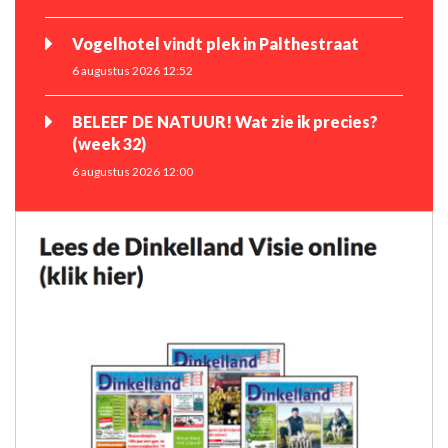
Vogelhotel vindt plek in Palthestraat
6 augustus 2026 12:52
BELEEF DE NATUUR! Wat zie ik precies?
(week 32)
6 augustus 2026 12:00