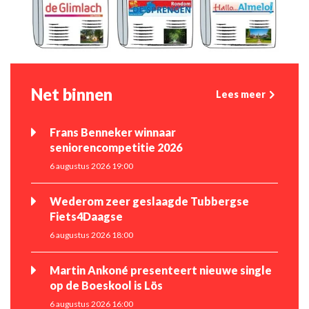
Net binnen
Lees meer
Frans Benneker winnaar
seniorencompetitie 2026
6 augustus 2026 19:00
Wederom zeer geslaagde Tubbergse
Fiets4Daagse
6 augustus 2026 18:00
Martin Ankoné presenteert nieuwe single
op de Boeskool is Lös
6 augustus 2026 16:00