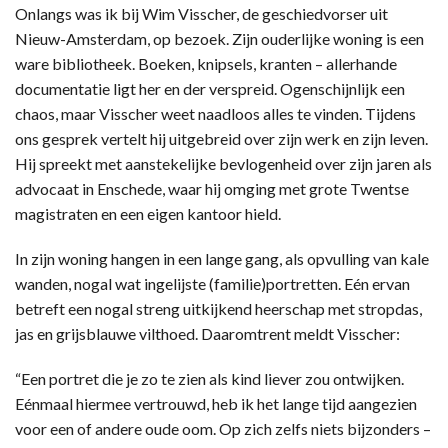
Onlangs was ik bij Wim Visscher, de geschiedvorser uit
Nieuw-Amsterdam, op bezoek. Zijn ouderlijke woning is een
ware bibliotheek. Boeken, knipsels, kranten – allerhande
documentatie ligt her en der verspreid. Ogenschijnlijk een
chaos, maar Visscher weet naadloos alles te vinden. Tijdens
ons gesprek vertelt hij uitgebreid over zijn werk en zijn leven.
Hij spreekt met aanstekelijke bevlogenheid over zijn jaren als
advocaat in Enschede, waar hij omging met grote Twentse
magistraten en een eigen kantoor hield.
In zijn woning hangen in een lange gang, als opvulling van kale
wanden, nogal wat ingelijste (familie)portretten. Eén ervan
betreft een nogal streng uitkijkend heerschap met stropdas,
jas en grijsblauwe vilthoed. Daaromtrent meldt Visscher:
“Een portret die je zo te zien als kind liever zou ontwijken.
Eénmaal hiermee vertrouwd, heb ik het lange tijd aangezien
voor een of andere oude oom. Op zich zelfs niets bijzonders –