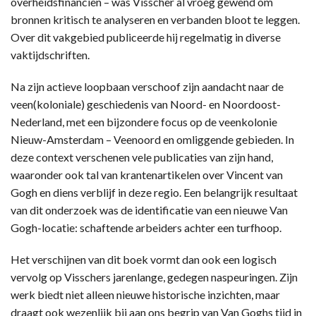
overheidsfinanciën – was Visscher al vroeg gewend om
bronnen kritisch te analyseren en verbanden bloot te leggen.
Over dit vakgebied publiceerde hij regelmatig in diverse
vaktijdschriften.
Na zijn actieve loopbaan verschoof zijn aandacht naar de
veen(koloniale) geschiedenis van Noord- en Noordoost-
Nederland, met een bijzondere focus op de veenkolonie
Nieuw-Amsterdam – Veenoord en omliggende gebieden. In
deze context verschenen vele publicaties van zijn hand,
waaronder ook tal van krantenartikelen over Vincent van
Gogh en diens verblijf in deze regio. Een belangrijk resultaat
van dit onderzoek was de identificatie van een nieuwe Van
Gogh-locatie: schaftende arbeiders achter een turfhoop.
Het verschijnen van dit boek vormt dan ook een logisch
vervolg op Visschers jarenlange, gedegen naspeuringen. Zijn
werk biedt niet alleen nieuwe historische inzichten, maar
draagt ook wezenlijk bij aan ons begrip van Van Goghs tijd in