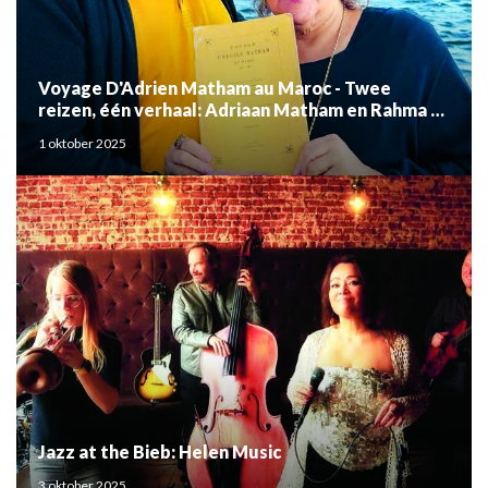
Voyage D'Adrien Matham au Maroc - Twee
reizen, één verhaal: Adriaan Matham en Rahma el
Mouden
1 oktober 2025
Jazz at the Bieb: Helen Music
3 oktober 2025