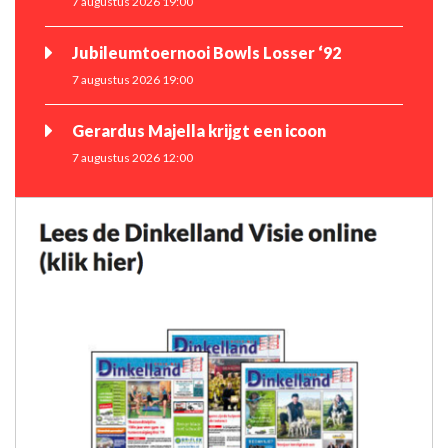
7 augustus 2026 19:00
Jubileumtoernooi Bowls Losser ‘92
7 augustus 2026 19:00
Gerardus Majella krijgt een icoon
7 augustus 2026 12:00