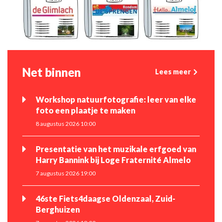
Net binnen
Lees meer
Workshop natuurfotografie: leer van elke
foto een plaatje te maken
8 augustus 2026 10:00
Presentatie van het muzikale erfgoed van
Harry Bannink bij Loge Fraternité Almelo
7 augustus 2026 19:00
46ste Fiets4daagse Oldenzaal, Zuid-
Berghuizen