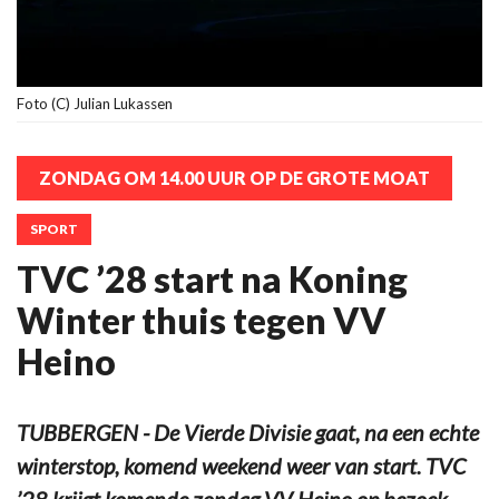
Foto (C) Julian Lukassen
ZONDAG OM 14.00 UUR OP DE GROTE MOAT
SPORT
TVC ’28 start na Koning
Winter thuis tegen VV
Heino
TUBBERGEN - De Vierde Divisie gaat, na een echte
winterstop, komend weekend weer van start. TVC
’28 krijgt komende zondag VV Heino op bezoek.