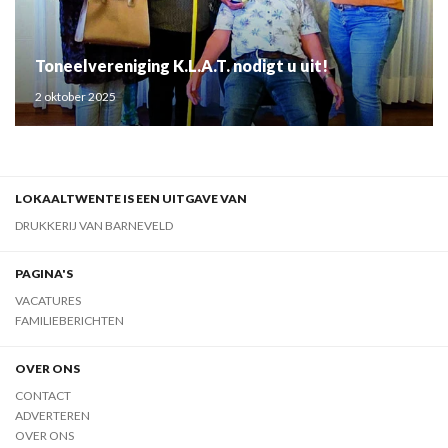
Toneelvereniging K.L.A.T. nodigt u uit!
2 oktober 2025
LOKAALTWENTE IS EEN UITGAVE VAN
DRUKKERIJ VAN BARNEVELD
PAGINA'S
VACATURES
FAMILIEBERICHTEN
OVER ONS
CONTACT
ADVERTEREN
OVER ONS