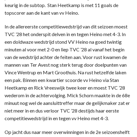
keurig in de subtop. Stan Heetkamp is met 11 goals de
topscorer aan de kant van vv Heino.
In de allereerste competitiewedstrijd van dit seizoen moest
TVC ’28 het onderspit delven in en tegen Heino met 4-3. In
een doldwaze wedstrijd stond VV Heino na goed twintig
minuten al voor met 2-0 en liep TVC ’28 al vanaf het begin
van de wedstrijd achter de feiten aan. Voor rust kwamen de
mannen van Ter Avest nog sterk terug door doelpunten van
Vince Wentrup en Mart Groothuis. Na rust hetzelfde laken
een pak. Binnen een kwartier scoorde vv Heino via Stan
Heetkamp en Rick Vreeswijk twee keer en moest TVC ’28
wederom in de achtervolging. Mick Schorn maakte in de 68e
minuut nog wel de aansluittreffer maar de gelijkmaker zat er
niet meer in en dus verloor TVC ’28 destijds haar eerste
competitiewedstrijd in en tegen vv Heino met 4-3.
Op jacht dus naar meer overwinningen in de 2e seizoenshelft