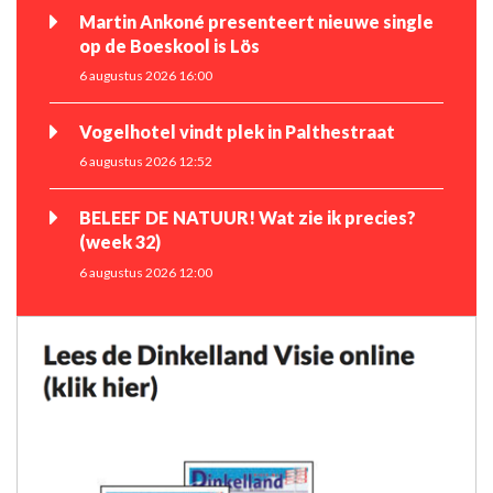
Martin Ankoné presenteert nieuwe single
op de Boeskool is Lös
6 augustus 2026 16:00
Vogelhotel vindt plek in Palthestraat
6 augustus 2026 12:52
BELEEF DE NATUUR! Wat zie ik precies?
(week 32)
6 augustus 2026 12:00