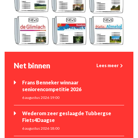
Net binnen
Lees meer
Frans Benneker winnaar
seniorencompetitie 2026
6 augustus 2026 19:00
Wederom zeer geslaagde Tubbergse
Fiets4Daagse
6 augustus 2026 18:00