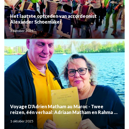
Het laatste optreden van accordeonist
Alexander Schoemaker
3 oktober 2025
Voyage D'Adrien Matham au Maroc - Twee
reizen, één verhaal: Adriaan Matham en Rahma el
Mouden
1 oktober 2025