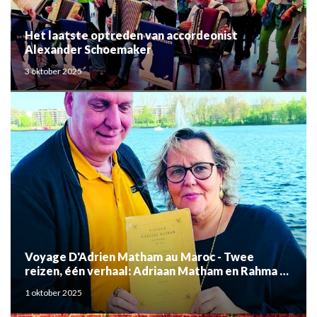
Het laatste optreden van accordeonist
Alexander Schoemaker
3 oktober 2025
Voyage D'Adrien Matham au Maroc - Twee
reizen, één verhaal: Adriaan Matham en Rahma el
Mouden
1 oktober 2025