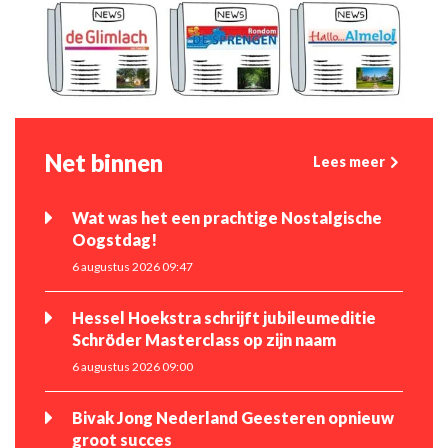
Net binnen
Lees meer
Wat was het een prachtige Nostalgische
Oogstdag!
6 augustus 2026 09:47
Hessel Hoekstra schrijft jubileumeditie
Schröder Masterclass op zijn naam
6 augustus 2026 09:00
Bivak Jong Nederland Geesteren opnieuw
groot succes