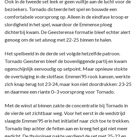
Ook in de tweede set leek er geen vuiltje aan de lucht voor de
bezoekers. Tornado dicteerde het spel en bouwde een
comfortabele voorsprong op. Alleen in de eindfase kroop er
slordigheid in het spel, waardoor de Emmense ploeg
dichterbij kwam. De Geesterense formatie bleef echter alert
genoeg om de set alsnog met 22-25 binnen te halen.
Het spelbeeld in de derde set volgde hetzelfde patroon.
Tornado Geesteren bleef de bovenliggende partij en kwam
ogenschijnlijk eenvoudig op setpoint. Maar opnieuw stokte
de overtuiging in de slotfase. Emmen’95 rook kansen, werkte
zich knap terug tot 23-24, maar kon niet doordrukken: 23-25
en daarmee een riante 0–3 voorsprong voor Tornado.
Met de winst al binnen zakte de concentratie bij Tornado in
de vierde set zichtbaar weg. Voor het eerst in de wedstrijd
slaagde Emmen’95 erin het initiatief naar zich toe te trekken.
Tornado liep achter de feiten aan en kreeg het gat niet meer
gedicht. De thuisploeg pakte verdiend de set met 25-22 en