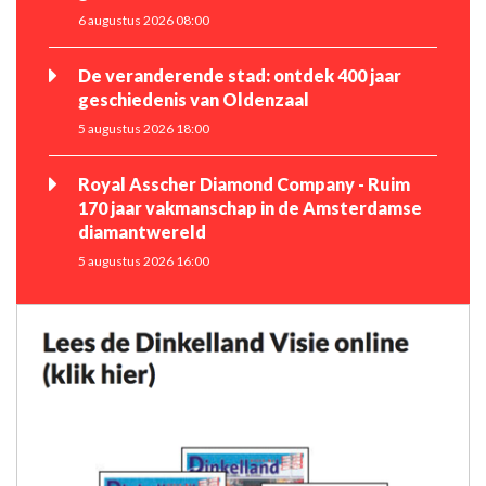
6 augustus 2026 08:00
De veranderende stad: ontdek 400 jaar
geschiedenis van Oldenzaal
5 augustus 2026 18:00
Royal Asscher Diamond Company - Ruim
170 jaar vakmanschap in de Amsterdamse
diamantwereld
5 augustus 2026 16:00