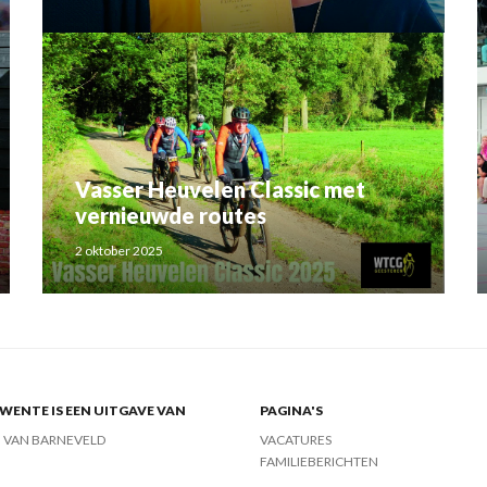
Rahma el Mouden
Vasser Heuvelen Classic met
vernieuwde routes
2 oktober 2025
ENTE IS EEN UITGAVE VAN
PAGINA'S
J VAN BARNEVELD
VACATURES
FAMILIEBERICHTEN