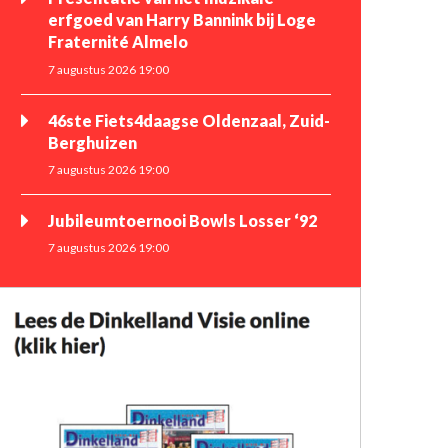
erfgoed van Harry Bannink bij Loge
Fraternité Almelo
7 augustus 2026 19:00
46ste Fiets4daagse Oldenzaal, Zuid-
Berghuizen
7 augustus 2026 19:00
Jubileumtoernooi Bowls Losser ‘92
7 augustus 2026 19:00