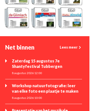
Net binnen
Lees meer
Zaterdag 15 augustus 7e
Shantyfestival Tubbergen
8 augustus 2026 12:00
Workshop natuurfotografie: leer
van elke foto een plaatje te maken
8 augustus 2026 10:00
Presentatie van het muzikale