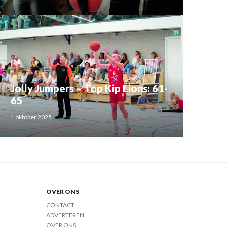
Jolly Jumpers – Top Kip Lions: 61-
65
1 oktober 2025
OVER ONS
CONTACT
ADVERTEREN
OVER ONS