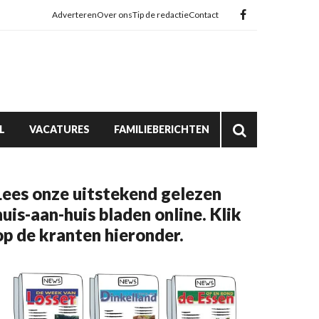
Adverteren
Over ons
Tip de redactie
Contact
L
VACATURES
FAMILIEBERICHTEN
Lees onze uitstekend gelezen
huis-aan-huis bladen online. Klik
op de kranten hieronder.