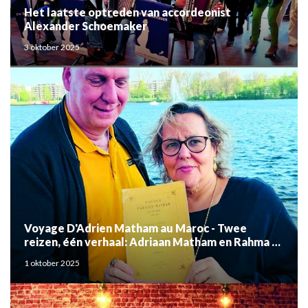
Het laatste optreden van accordeonist
Alexander Schoemaker
3 oktober 2025
Voyage D'Adrien Matham au Maroc - Twee
reizen, één verhaal: Adriaan Matham en Rahma el
Mouden
1 oktober 2025