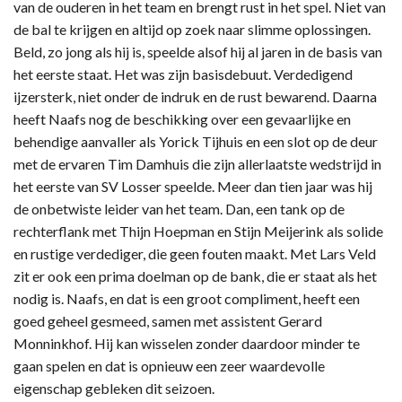
van de ouderen in het team en brengt rust in het spel. Niet van
de bal te krijgen en altijd op zoek naar slimme oplossingen.
Beld, zo jong als hij is, speelde alsof hij al jaren in de basis van
het eerste staat. Het was zijn basisdebuut. Verdedigend
ijzersterk, niet onder de indruk en de rust bewarend. Daarna
heeft Naafs nog de beschikking over een gevaarlijke en
behendige aanvaller als Yorick Tijhuis en een slot op de deur
met de ervaren Tim Damhuis die zijn allerlaatste wedstrijd in
het eerste van SV Losser speelde. Meer dan tien jaar was hij
de onbetwiste leider van het team. Dan, een tank op de
rechterflank met Thijn Hoepman en Stijn Meijerink als solide
en rustige verdediger, die geen fouten maakt. Met Lars Veld
zit er ook een prima doelman op de bank, die er staat als het
nodig is. Naafs, en dat is een groot compliment, heeft een
goed geheel gesmeed, samen met assistent Gerard
Monninkhof. Hij kan wisselen zonder daardoor minder te
gaan spelen en dat is opnieuw een zeer waardevolle
eigenschap gebleken dit seizoen.