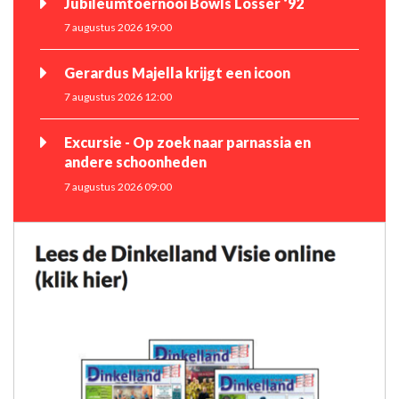
Jubileumtoernooi Bowls Losser ‘92
7 augustus 2026 19:00
Gerardus Majella krijgt een icoon
7 augustus 2026 12:00
Excursie - Op zoek naar parnassia en
andere schoonheden
7 augustus 2026 09:00