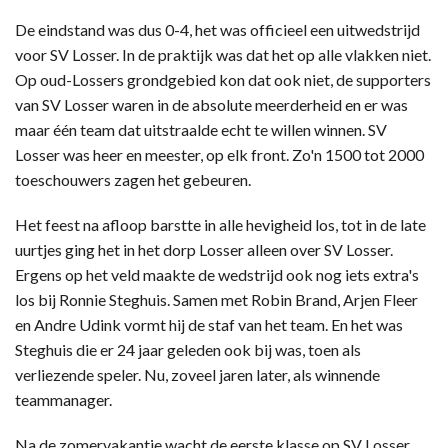
De eindstand was dus 0-4, het was officieel een uitwedstrijd
voor SV Losser. In de praktijk was dat het op alle vlakken niet.
Op oud-Lossers grondgebied kon dat ook niet, de supporters
van SV Losser waren in de absolute meerderheid en er was
maar één team dat uitstraalde echt te willen winnen. SV
Losser was heer en meester, op elk front. Zo'n 1500 tot 2000
toeschouwers zagen het gebeuren.
Het feest na afloop barstte in alle hevigheid los, tot in de late
uurtjes ging het in het dorp Losser alleen over SV Losser.
Ergens op het veld maakte de wedstrijd ook nog iets extra's
los bij Ronnie Steghuis. Samen met Robin Brand, Arjen Fleer
en Andre Udink vormt hij de staf van het team. En het was
Steghuis die er 24 jaar geleden ook bij was, toen als
verliezende speler. Nu, zoveel jaren later, als winnende
teammanager.
Na de zomervakantie wacht de eerste klasse op SV Losser.