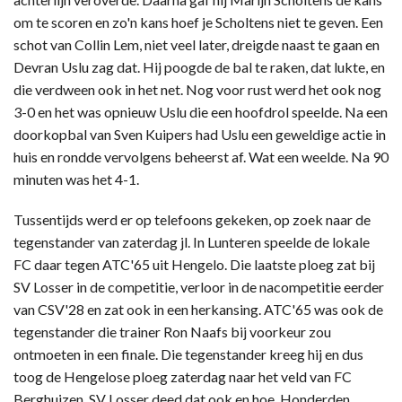
om te scoren en zo'n kans hoef je Scholtens niet te geven. Een
schot van Collin Lem, niet veel later, dreigde naast te gaan en
Devran Uslu zag dat. Hij poogde de bal te raken, dat lukte, en
die verdween ook in het net. Nog voor rust werd het ook nog
3-0 en het was opnieuw Uslu die een hoofdrol speelde. Na een
doorkopbal van Sven Kuipers had Uslu een geweldige actie in
huis en rondde vervolgens beheerst af. Wat een weelde. Na 90
minuten was het 4-1.
Tussentijds werd er op telefoons gekeken, op zoek naar de
tegenstander van zaterdag jl. In Lunteren speelde de lokale
FC daar tegen ATC'65 uit Hengelo. Die laatste ploeg zat bij
SV Losser in de competitie, verloor in de nacompetitie eerder
van CSV'28 en zat ook in een herkansing. ATC'65 was ook de
tegenstander die trainer Ron Naafs bij voorkeur zou
ontmoeten in een finale. Die tegenstander kreeg hij en dus
toog de Hengelose ploeg zaterdag naar het veld van FC
Berghuizen. SV Losser deed dat ook en hoe. Honderden