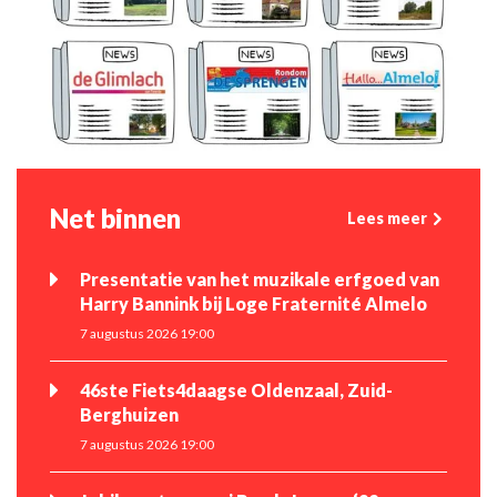
Net binnen
Lees meer
Presentatie van het muzikale erfgoed van
Harry Bannink bij Loge Fraternité Almelo
7 augustus 2026 19:00
46ste Fiets4daagse Oldenzaal, Zuid-
Berghuizen
7 augustus 2026 19:00