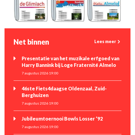
Net binnen
Lees meer
Presentatie van het muzikale erfgoed van
Harry Bannink bij Loge Fraternité Almelo
7 augustus 2026 19:00
46ste Fiets4daagse Oldenzaal, Zuid-
Berghuizen
7 augustus 2026 19:00
Jubileumtoernooi Bowls Losser ‘92
7 augustus 2026 19:00