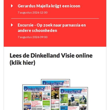
Gerardus Majella krijgt een icoon
7 augustus 2026 12:00
Excursie - Op zoek naar parnassia en
andere schoonheden
7 augustus 2026 09:00