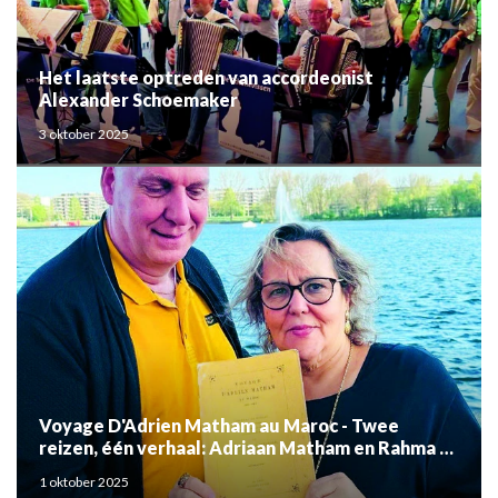
Het laatste optreden van accordeonist
Alexander Schoemaker
3 oktober 2025
Voyage D'Adrien Matham au Maroc - Twee
reizen, één verhaal: Adriaan Matham en Rahma el
Mouden
1 oktober 2025