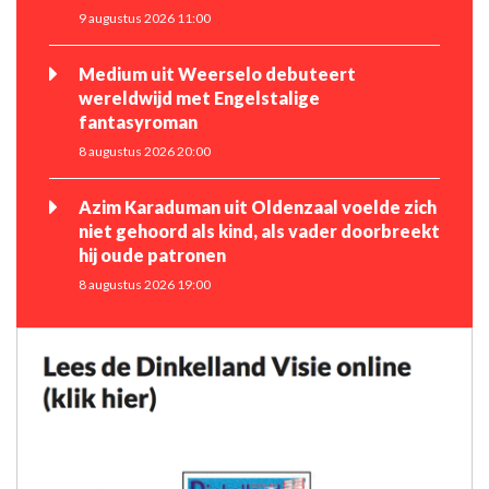
9 augustus 2026 11:00
Medium uit Weerselo debuteert
wereldwijd met Engelstalige
fantasyroman
8 augustus 2026 20:00
Azim Karaduman uit Oldenzaal voelde zich
niet gehoord als kind, als vader doorbreekt
hij oude patronen
8 augustus 2026 19:00