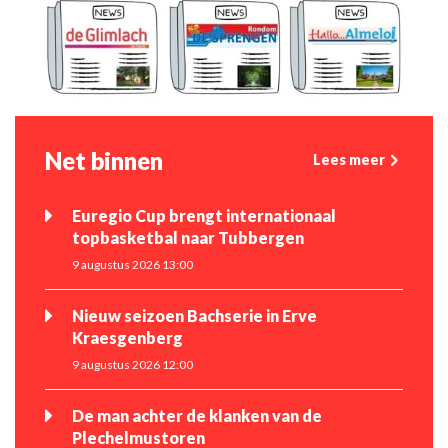
Net binnen
Lees meer
Euregio Cup brengt internationaal
topbasketbal naar Tubbergen
9 augustus 2026 13:00
Nieuw seizoen Bachserie in Erve
Kraesgenberg
9 augustus 2026 12:00
De man achter de klanken van de
Plechelmustoren