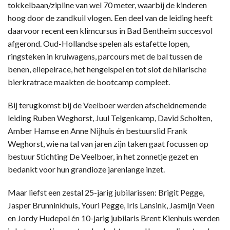
tokkelbaan/zipline van wel 70 meter, waarbij de kinderen
hoog door de zandkuil vlogen. Een deel van de leiding heeft
daarvoor recent een klimcursus in Bad Bentheim succesvol
afgerond. Oud-Hollandse spelen als estafette lopen,
ringsteken in kruiwagens, parcours met de bal tussen de
benen, eilepelrace, het hengelspel en tot slot de hilarische
bierkratrace maakten de bootcamp compleet.
Bij terugkomst bij de Veelboer werden afscheidnemende
leiding Ruben Weghorst, Juul Telgenkamp, David Scholten,
Amber Hamse en Anne Nijhuis én bestuurslid Frank
Weghorst, wie na tal van jaren zijn taken gaat focussen op
bestuur Stichting De Veelboer, in het zonnetje gezet en
bedankt voor hun grandioze jarenlange inzet.
Maar liefst een zestal 25-jarig jubilarissen: Brigit Pegge,
Jasper Brunninkhuis, Youri Pegge, Iris Lansink, Jasmijn Veen
en Jordy Hudepol én 10-jarig jubilaris Brent Kienhuis werden