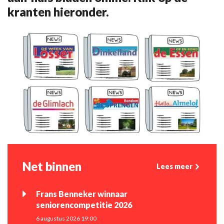
kranten hieronder.
Net binnen
Lees meer
Frans Benneker winnaar
seniorencompetitie 2026
6 augustus 2026 19:00