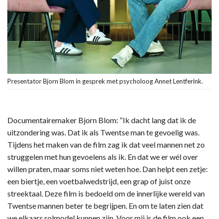
Presentator Bjorn Blom in gesprek met psycholoog Annet Lentferink.
Documentairemaker Bjorn Blom: “Ik dacht lang dat ik de
uitzondering was. Dat ik als Twentse man te gevoelig was.
Tijdens het maken van de film zag ik dat veel mannen net zo
struggelen met hun gevoelens als ik. En dat we er wél over
willen praten, maar soms niet weten hoe. Dan helpt een zetje:
een biertje, een voetbalwedstrijd, een grap of juist onze
streektaal. Deze film is bedoeld om de innerlijke wereld van
Twentse mannen beter te begrijpen. En om te laten zien dat
we elkaars rolmodel kunnen zijn. Voor mij is de film ook een