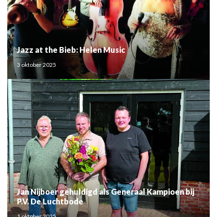
Jazz at the Bieb: Helen Music
3 oktober 2025
Jan Nijboer gehuldigd als Generaal Kampioen bij
P.V. De Luchtbode
1 oktober 2025